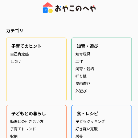
カテゴリ
子育てのヒント
知育・遊び
自己肯定感
知育玩具
しつけ
工作
飼育・栽培
折り紙
室内遊び
外遊び
子どもとの暮らし
食・レシピ
動画との付き合い方
子どもクッキング
子育てトレンド
好き嫌い克服
収納
栄養