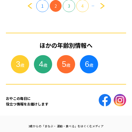
...
1
2
3
4
ほかの年齢別情報へ
3
4
5
6
小
学
生
歳
歳
歳
歳
おやこの毎日に
役立つ情報をお届けします
3歳からの「まなぶ・ 運動・食べる」をはぐくむメディア