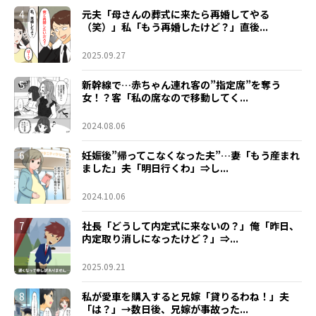
4
元夫「母さんの葬式に来たら再婚してやる
（笑）」私「もう再婚したけど？」直後...
2025.09.27
5
新幹線で…赤ちゃん連れ客の”指定席”を奪う
女！？客「私の席なので移動してく...
2024.08.06
6
妊娠後”帰ってこなくなった夫”…妻「もう産まれ
ました」夫「明日行くわ」⇒し...
2024.10.06
7
社長「どうして内定式に来ないの？」俺「昨日、
内定取り消しになったけど？」⇒...
2025.09.21
8
私が愛車を購入すると兄嫁「貸りるわね！」夫
「は？」→数日後、兄嫁が事故った...