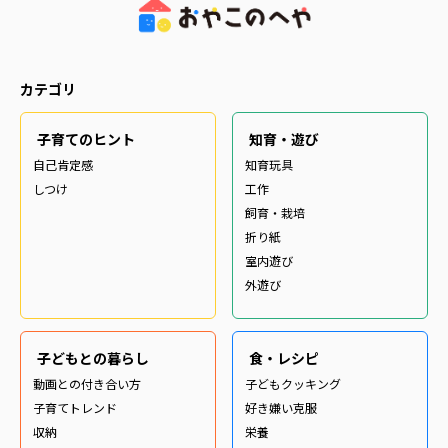
カテゴリ
子育てのヒント
知育・遊び
自己肯定感
知育玩具
しつけ
工作
飼育・栽培
折り紙
室内遊び
外遊び
子どもとの暮らし
食・レシピ
動画との付き合い方
子どもクッキング
子育てトレンド
好き嫌い克服
収納
栄養