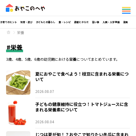
子育てのヒント
知育・遊び
子どもとの暮らし
食・レシピ
運動とからだ
習い事
入園・入学準備
漫画
栄養
栄養
3歳、4歳、5歳、6歳の幼児期における
栄養
についてまとめています。
夏におやこで食べよう！枝豆に含まれる栄養につ
いて
2026.08.07
子どもの健康維持に役立つ！トマトジュースに含
まれる栄養素について
2026.08.04
じつは夏が旬！？おやこで知りたい冬瓜に含まれ