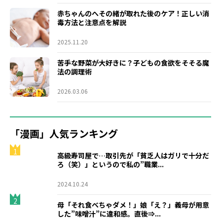
赤ちゃんのへその緒が取れた後のケア！正しい消
毒方法と注意点を解説
2025.11.20
苦手な野菜が大好きに？子どもの食欲をそそる魔
法の調理術
2026.03.06
「漫画」人気ランキング
1
高級寿司屋で…取引先が「貧乏人はガリで十分だ
ろ（笑）」というので私の”職業...
2024.10.24
2
母「それ食べちゃダメ！」娘「え？」義母が用意
した”味噌汁”に違和感。直後⇒...