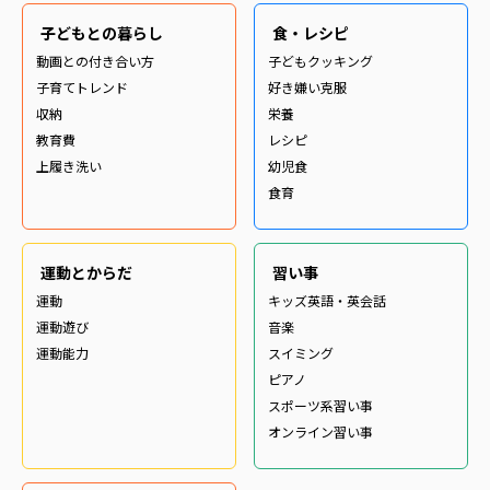
子どもとの暮らし
食・レシピ
動画との付き合い方
子どもクッキング
子育てトレンド
好き嫌い克服
収納
栄養
教育費
レシピ
上履き洗い
幼児食
食育
運動とからだ
習い事
運動
キッズ英語・英会話
運動遊び
音楽
運動能力
スイミング
ピアノ
スポーツ系習い事
オンライン習い事