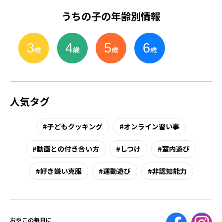
うちの子の年齢別情報
3
4
5
6
小
学
生
歳
歳
歳
歳
人気タグ
子どもクッキング
オンライン習い事
動画との付き合い方
しつけ
室内遊び
好き嫌い克服
運動遊び
非認知能力
おやこの毎日に