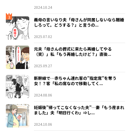
2024.10.24
3
義母の言いなり夫「母さんが同居しないなら離婚
しろって。どうする？」と言うの...
2025.07.02
4
元夫「母さんの葬式に来たら再婚してやる
（笑）」私「もう再婚したけど？」直後...
2025.09.27
5
新幹線で…赤ちゃん連れ客の”指定席”を奪う
女！？客「私の席なので移動してく...
2024.08.06
6
妊娠後”帰ってこなくなった夫”…妻「もう産まれ
ました」夫「明日行くわ」⇒し...
2024.10.06