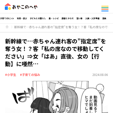
子育てのヒント
知育・遊び
子どもとの暮らし
食・レシピ
運動とからだ
習い事
入園・入学準備
漫画
新幹線で…赤ちゃん連れ客の”指定席”を奪う女！？客「私の席なので移
新幹線で…赤ちゃん連れ客の”指定席”を
奪う女！？客「私の席なので移動してく
ださい」⇒女「はあ」直後、女の【行
動】に唖然…
#小学生
#子育ての悩み
2024.08.06