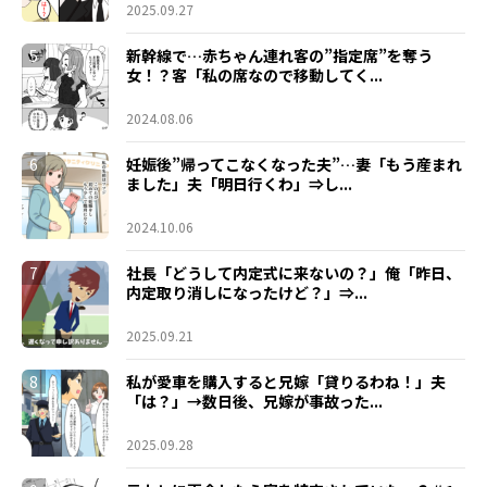
2025.09.27
5
新幹線で…赤ちゃん連れ客の”指定席”を奪う
女！？客「私の席なので移動してく...
2024.08.06
6
妊娠後”帰ってこなくなった夫”…妻「もう産まれ
ました」夫「明日行くわ」⇒し...
2024.10.06
7
社長「どうして内定式に来ないの？」俺「昨日、
内定取り消しになったけど？」⇒...
2025.09.21
8
私が愛車を購入すると兄嫁「貸りるわね！」夫
「は？」→数日後、兄嫁が事故った...
2025.09.28