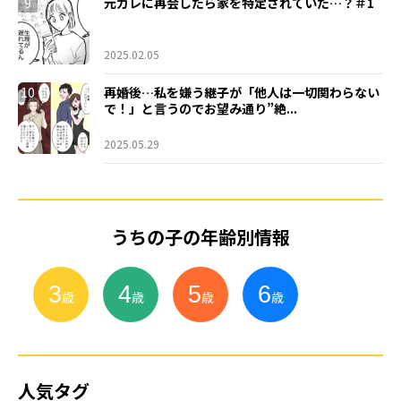
9
元カレに再会したら家を特定されていた…？＃1
2025.02.05
10
再婚後…私を嫌う継子が「他人は一切関わらない
で！」と言うのでお望み通り”絶...
2025.05.29
うちの子の年齢別情報
3
4
5
6
小
学
生
歳
歳
歳
歳
人気タグ