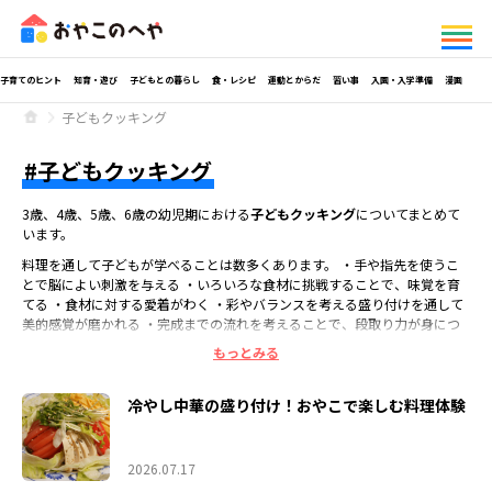
子育てのヒント
知育・遊び
子どもとの暮らし
食・レシピ
運動とからだ
習い事
入園・入学準備
漫画
子どもクッキング
子どもクッキング
3歳、4歳、5歳、6歳の幼児期における
子どもクッキング
についてまとめて
います。
料理を通して子どもが学べることは数多くあります。 ・手や指先を使うこ
とで脳によい刺激を与える ・いろいろな食材に挑戦することで、味覚を育
てる ・食材に対する愛着がわく ・彩やバランスを考える盛り付けを通して
美的感覚が磨かれる ・完成までの流れを考えることで、段取り力が身につ
く ・化学変化を利用した工程が学びになる ・食材や料理を作る人に対して
の感謝の心が育まれる など
料理は生きていくうえで生活から切り離せないもの。 幼児期の小さなころ
冷やし中華の盛り付け！おやこで楽しむ料理体験
からお手伝いで料理にふれることで、料理への関心の芽を伸ばしていくこと
ができます。
2026.07.17