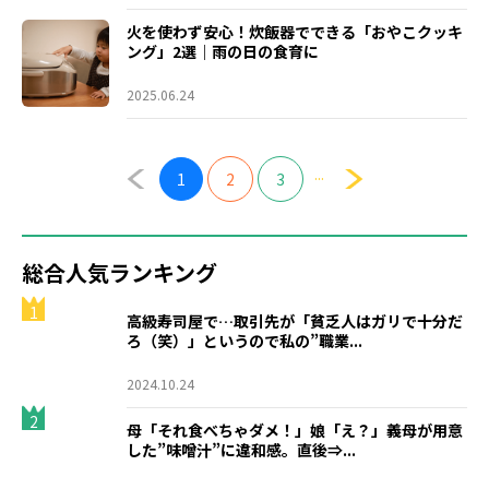
火を使わず安心！炊飯器でできる「おやこクッキ
ング」2選｜雨の日の食育に
2025.06.24
...
1
2
3
総合人気ランキング
1
高級寿司屋で…取引先が「貧乏人はガリで十分だ
ろ（笑）」というので私の”職業...
2024.10.24
2
母「それ食べちゃダメ！」娘「え？」義母が用意
した”味噌汁”に違和感。直後⇒...