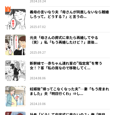
2024.10.24
3
義母の言いなり夫「母さんが同居しないなら離婚
しろって。どうする？」と言うの...
2025.07.02
4
元夫「母さんの葬式に来たら再婚してやる
（笑）」私「もう再婚したけど？」直後...
2025.09.27
5
新幹線で…赤ちゃん連れ客の”指定席”を奪う
女！？客「私の席なので移動してく...
2024.08.06
6
妊娠後”帰ってこなくなった夫”…妻「もう産まれ
ました」夫「明日行くわ」⇒し...
2024.10.06
7
社長「どうして内定式に来ないの？」俺「昨日、