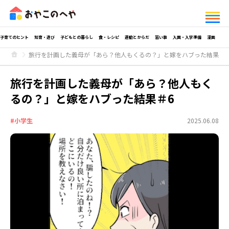
子育てのヒント
知育・遊び
子どもとの暮らし
食・レシピ
運動とからだ
習い事
入園・入学準備
漫画
旅行を計画した義母が「あら？他人もくるの？」と嫁をハブった結果＃6
旅行を計画した義母が「あら？他人もく
るの？」と嫁をハブった結果＃6
#小学生
2025.06.08