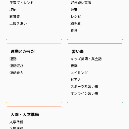
子育てトレンド
好き嫌い克服
収納
栄養
教育費
レシピ
上履き洗い
幼児食
食育
運動とからだ
習い事
運動
キッズ英語・英会話
運動遊び
音楽
運動能力
スイミング
ピアノ
スポーツ系習い事
オンライン習い事
入園・入学準備
入学準備
入園準備