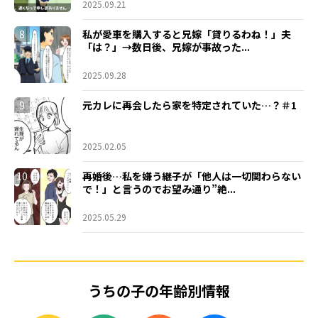
2025.09.21
8
私が愛車を購入すると兄嫁「貸りるわね！」夫
「は？」→数日後、兄嫁が事故った...
2025.09.28
9
元カレに再会したら家を特定されていた…？＃1
2025.02.05
10
再婚後…私を嫌う継子が「他人は一切関わらない
で！」と言うのでお望み通り”絶...
2025.05.29
うちの子の年齢別情報