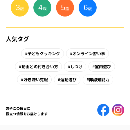
3
4
5
6
小
学
生
歳
歳
歳
歳
人気タグ
子どもクッキング
オンライン習い事
動画との付き合い方
しつけ
室内遊び
好き嫌い克服
運動遊び
非認知能力
おやこの毎日に
役立つ情報をお届けします