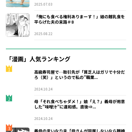
2025.07.03
「俺にも食べる権利ありまーす！」娘の離乳食を
平らげた夫の末路＃8
2025.08.22
「漫画」人気ランキング
1
高級寿司屋で…取引先が「貧乏人はガリで十分だ
ろ（笑）」というので私の”職業...
2024.10.24
2
母「それ食べちゃダメ！」娘「え？」義母が用意
した”味噌汁”に違和感。直後⇒...
2024.10.24
3
義母の言いなり夫「母さんが同居しないなら離婚