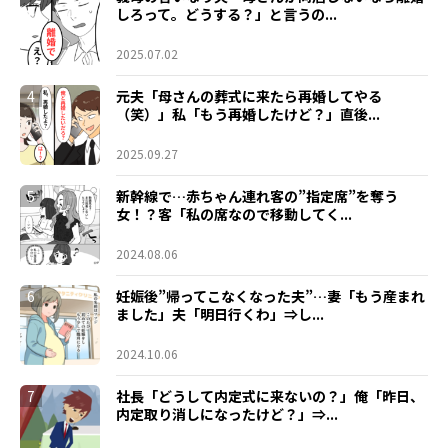
しろって。どうする？」と言うの...
2025.07.02
4
元夫「母さんの葬式に来たら再婚してやる
（笑）」私「もう再婚したけど？」直後...
2025.09.27
5
新幹線で…赤ちゃん連れ客の”指定席”を奪う
女！？客「私の席なので移動してく...
2024.08.06
6
妊娠後”帰ってこなくなった夫”…妻「もう産まれ
ました」夫「明日行くわ」⇒し...
2024.10.06
7
社長「どうして内定式に来ないの？」俺「昨日、
内定取り消しになったけど？」⇒...