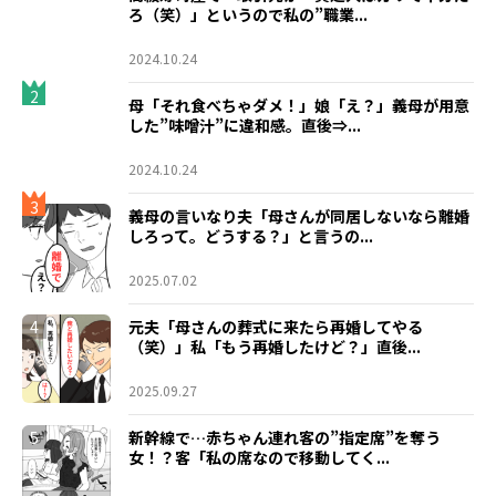
ろ（笑）」というので私の”職業...
2024.10.24
2
母「それ食べちゃダメ！」娘「え？」義母が用意
した”味噌汁”に違和感。直後⇒...
2024.10.24
3
義母の言いなり夫「母さんが同居しないなら離婚
しろって。どうする？」と言うの...
2025.07.02
4
元夫「母さんの葬式に来たら再婚してやる
（笑）」私「もう再婚したけど？」直後...
2025.09.27
5
新幹線で…赤ちゃん連れ客の”指定席”を奪う
女！？客「私の席なので移動してく...