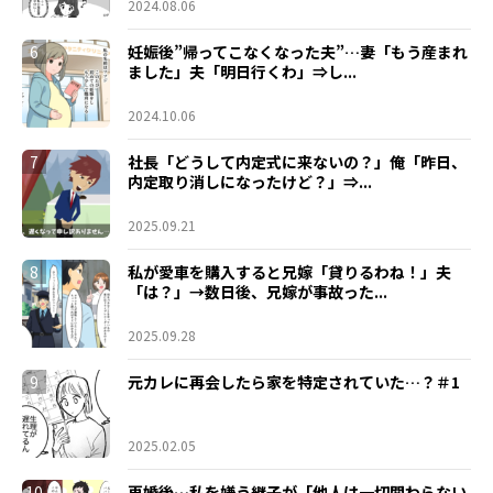
2024.08.06
6
妊娠後”帰ってこなくなった夫”…妻「もう産まれ
ました」夫「明日行くわ」⇒し...
2024.10.06
7
社長「どうして内定式に来ないの？」俺「昨日、
内定取り消しになったけど？」⇒...
2025.09.21
8
私が愛車を購入すると兄嫁「貸りるわね！」夫
「は？」→数日後、兄嫁が事故った...
2025.09.28
9
元カレに再会したら家を特定されていた…？＃1
2025.02.05
10
再婚後…私を嫌う継子が「他人は一切関わらない