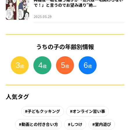
で！」と言うのでお望み通り”絶...
2025.05.29
うちの子の年齢別情報
3
4
5
6
小
学
生
歳
歳
歳
歳
人気タグ
子どもクッキング
オンライン習い事
動画との付き合い方
しつけ
室内遊び