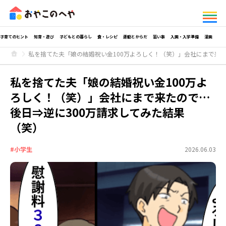
子育てのヒント
知育・遊び
子どもとの暮らし
食・レシピ
運動とからだ
習い事
入園・入学準備
漫画
私を捨てた夫「娘の結婚祝い金100万よろしく！（笑）」会社にまで来た
私を捨てた夫「娘の結婚祝い金100万よ
ろしく！（笑）」会社にまで来たので…
後日⇒逆に300万請求してみた結果
（笑）
#小学生
2026.06.03