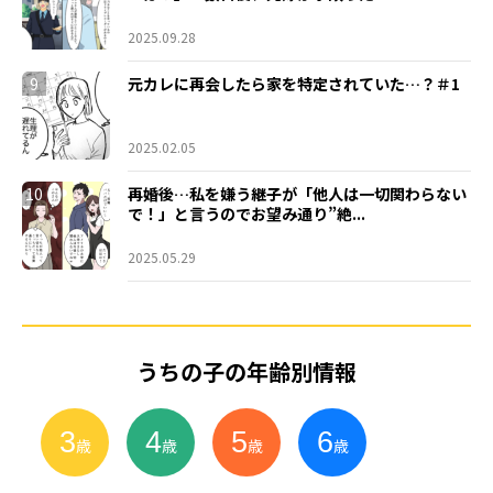
2025.09.28
9
元カレに再会したら家を特定されていた…？＃1
2025.02.05
10
再婚後…私を嫌う継子が「他人は一切関わらない
で！」と言うのでお望み通り”絶...
2025.05.29
うちの子の年齢別情報
3
4
5
6
小
学
生
歳
歳
歳
歳