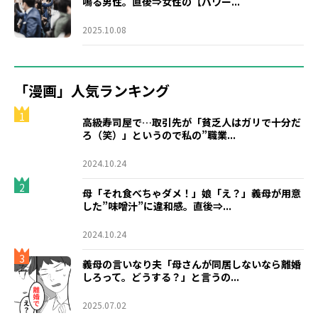
鳴る男性。直後⇒女性の【パワー...
2025.10.08
「漫画」人気ランキング
1
高級寿司屋で…取引先が「貧乏人はガリで十分だ
ろ（笑）」というので私の”職業...
2024.10.24
2
母「それ食べちゃダメ！」娘「え？」義母が用意
した”味噌汁”に違和感。直後⇒...
2024.10.24
3
義母の言いなり夫「母さんが同居しないなら離婚
しろって。どうする？」と言うの...
2025.07.02