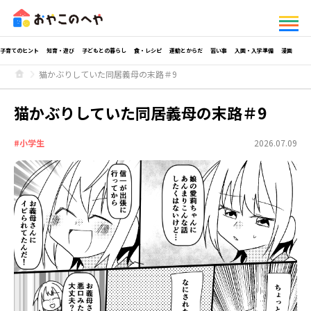
子育てのヒント
知育・遊び
子どもとの暮らし
食・レシピ
運動とからだ
習い事
入園・入学準備
漫画
猫かぶりしていた同居義母の末路＃9
猫かぶりしていた同居義母の末路＃9
#小学生
2026.07.09