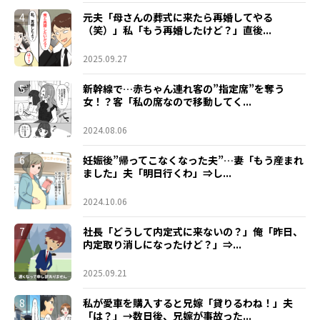
4
元夫「母さんの葬式に来たら再婚してやる
（笑）」私「もう再婚したけど？」直後...
2025.09.27
5
新幹線で…赤ちゃん連れ客の”指定席”を奪う
女！？客「私の席なので移動してく...
2024.08.06
6
妊娠後”帰ってこなくなった夫”…妻「もう産まれ
ました」夫「明日行くわ」⇒し...
2024.10.06
7
社長「どうして内定式に来ないの？」俺「昨日、
内定取り消しになったけど？」⇒...
2025.09.21
8
私が愛車を購入すると兄嫁「貸りるわね！」夫
「は？」→数日後、兄嫁が事故った...