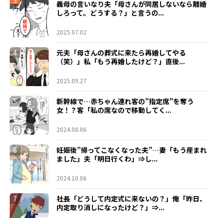
3
義母の言いなり夫「母さんが同居しないなら離婚
しろって。どうする？」と言うの...
2025.07.02
4
元夫「母さんの葬式に来たら再婚してやる
（笑）」私「もう再婚したけど？」直後...
2025.09.27
5
新幹線で…赤ちゃん連れ客の”指定席”を奪う
女！？客「私の席なので移動してく...
2024.08.06
6
妊娠後”帰ってこなくなった夫”…妻「もう産まれ
ました」夫「明日行くわ」⇒し...
2024.10.06
7
社長「どうして内定式に来ないの？」俺「昨日、
内定取り消しになったけど？」⇒...