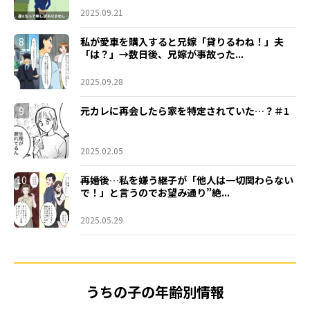
2025.09.21
8
私が愛車を購入すると兄嫁「貸りるわね！」夫
「は？」→数日後、兄嫁が事故った...
2025.09.28
9
元カレに再会したら家を特定されていた…？＃1
2025.02.05
10
再婚後…私を嫌う継子が「他人は一切関わらない
で！」と言うのでお望み通り”絶...
2025.05.29
うちの子の年齢別情報