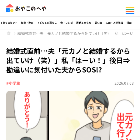
子育てのヒント
知育・遊び
子どもとの暮らし
食・レシピ
運動とからだ
習い事
入園・入学準備
漫画
結婚式直前…夫「元カノと結婚するから出ていけ（笑）」私「はーい！」後
結婚式直前…夫「元カノと結婚するから
出ていけ（笑）」私「はーい！」後日⇒
勘違いに気付いた夫からSOS!?
#小学生
2026.07.08