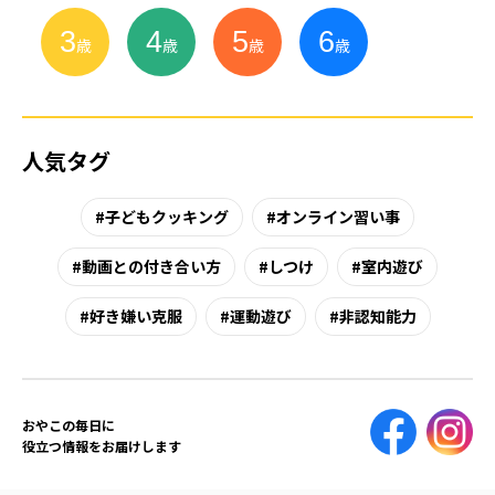
3
4
5
6
小
学
生
歳
歳
歳
歳
人気タグ
子どもクッキング
オンライン習い事
動画との付き合い方
しつけ
室内遊び
好き嫌い克服
運動遊び
非認知能力
おやこの毎日に
役立つ情報をお届けします