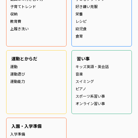
子育てトレンド
好き嫌い克服
収納
栄養
教育費
レシピ
上履き洗い
幼児食
食育
運動とからだ
習い事
運動
キッズ英語・英会話
運動遊び
音楽
運動能力
スイミング
ピアノ
スポーツ系習い事
オンライン習い事
入園・入学準備
入学準備