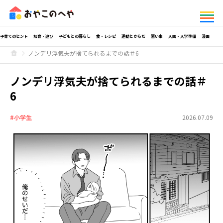
子育てのヒント
知育・遊び
子どもとの暮らし
食・レシピ
運動とからだ
習い事
入園・入学準備
漫画
ノンデリ浮気夫が捨てられるまでの話＃6
ノンデリ浮気夫が捨てられるまでの話＃
6
#小学生
2026.07.09