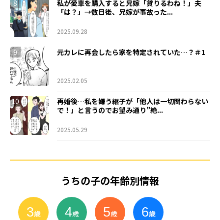
8
私が愛車を購入すると兄嫁「貸りるわね！」夫
「は？」→数日後、兄嫁が事故った...
2025.09.28
9
元カレに再会したら家を特定されていた…？＃1
2025.02.05
10
再婚後…私を嫌う継子が「他人は一切関わらない
で！」と言うのでお望み通り”絶...
2025.05.29
うちの子の年齢別情報
3
4
5
6
小
学
生
歳
歳
歳
歳