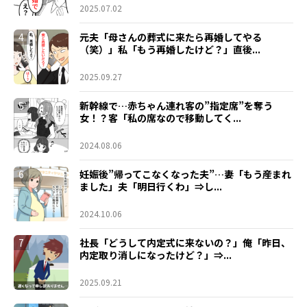
2025.07.02
4
元夫「母さんの葬式に来たら再婚してやる
（笑）」私「もう再婚したけど？」直後...
2025.09.27
5
新幹線で…赤ちゃん連れ客の”指定席”を奪う
女！？客「私の席なので移動してく...
2024.08.06
6
妊娠後”帰ってこなくなった夫”…妻「もう産まれ
ました」夫「明日行くわ」⇒し...
2024.10.06
7
社長「どうして内定式に来ないの？」俺「昨日、
内定取り消しになったけど？」⇒...
2025.09.21