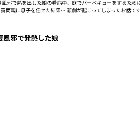
 夏風邪で熱を出した娘の看病中、庭でバーベキューをするため
た義両親に息子を任せた結果… 悲劇が起こってしまったお話で
夏風邪で発熱した娘
Loaded
:
53.57%
/
Mute