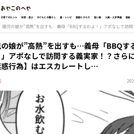
子育てのヒント
知育・遊び
子どもとの暮らし
食・レシピ
運動とからだ
習い事
入園・入学準備
漫画
園児の娘が”高熱”を出すも…義母「BBQするわよ！」アポなしで訪
児の娘が”高熱”を出すも…義母「BBQす
！」アポなしで訪問する義実家！？さら
迷惑行為】はエスカレートし…
202
生