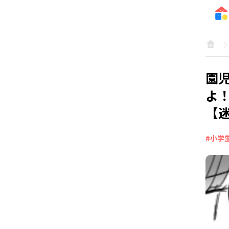
園
よ
【
#小学