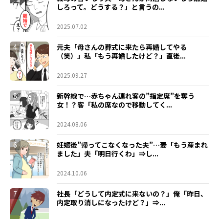
しろって。どうする？」と言うの...
2025.07.02
4
元夫「母さんの葬式に来たら再婚してやる
（笑）」私「もう再婚したけど？」直後...
2025.09.27
5
新幹線で…赤ちゃん連れ客の”指定席”を奪う
女！？客「私の席なので移動してく...
2024.08.06
6
妊娠後”帰ってこなくなった夫”…妻「もう産まれ
ました」夫「明日行くわ」⇒し...
2024.10.06
7
社長「どうして内定式に来ないの？」俺「昨日、
内定取り消しになったけど？」⇒...