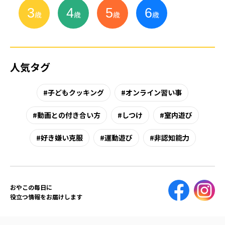
3
4
5
6
小
学
生
歳
歳
歳
歳
人気タグ
子どもクッキング
オンライン習い事
動画との付き合い方
しつけ
室内遊び
好き嫌い克服
運動遊び
非認知能力
おやこの毎日に
役立つ情報をお届けします