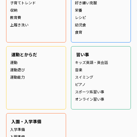
子育てトレンド
好き嫌い克服
収納
栄養
教育費
レシピ
上履き洗い
幼児食
食育
運動とからだ
習い事
運動
キッズ英語・英会話
運動遊び
音楽
運動能力
スイミング
ピアノ
スポーツ系習い事
オンライン習い事
入園・入学準備
入学準備
入園準備