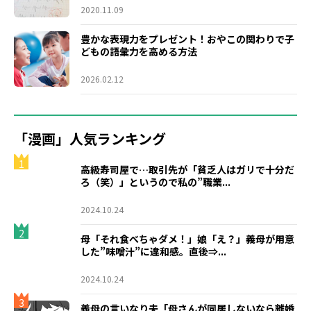
2020.11.09
豊かな表現力をプレゼント！おやこの関わりで子
どもの語彙力を高める方法
2026.02.12
「漫画」人気ランキング
1
高級寿司屋で…取引先が「貧乏人はガリで十分だ
ろ（笑）」というので私の”職業...
2024.10.24
2
母「それ食べちゃダメ！」娘「え？」義母が用意
した”味噌汁”に違和感。直後⇒...
2024.10.24
3
義母の言いなり夫「母さんが同居しないなら離婚