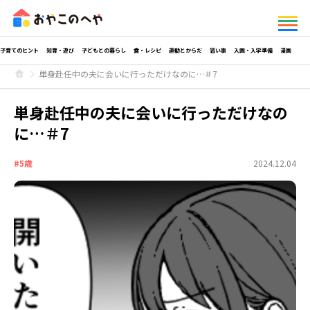
子育てのヒント
知育・遊び
子どもとの暮らし
食・レシピ
運動とからだ
習い事
入園・入学準備
漫画
単身赴任中の夫に会いに行っただけなのに…＃7
単身赴任中の夫に会いに行っただけなの
に…＃7
#5歳
2024.12.04