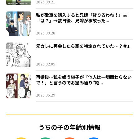
2025.09.21
8
私が愛車を購入すると兄嫁「貸りるわね！」夫
「は？」→数日後、兄嫁が事故った...
2025.09.28
9
元カレに再会したら家を特定されていた…？＃1
2025.02.05
10
再婚後…私を嫌う継子が「他人は一切関わらない
で！」と言うのでお望み通り”絶...
2025.05.29
うちの子の年齢別情報