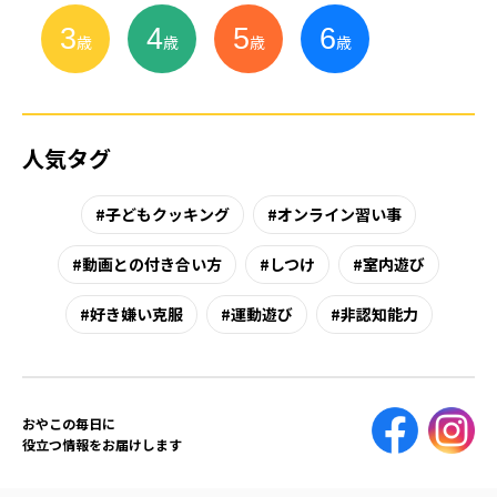
3
4
5
6
小
学
生
歳
歳
歳
歳
人気タグ
子どもクッキング
オンライン習い事
動画との付き合い方
しつけ
室内遊び
好き嫌い克服
運動遊び
非認知能力
おやこの毎日に
役立つ情報をお届けします