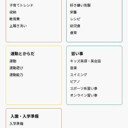
子育てトレンド
好き嫌い克服
収納
栄養
教育費
レシピ
上履き洗い
幼児食
食育
運動とからだ
習い事
運動
キッズ英語・英会話
運動遊び
音楽
運動能力
スイミング
ピアノ
スポーツ系習い事
オンライン習い事
入園・入学準備
入学準備