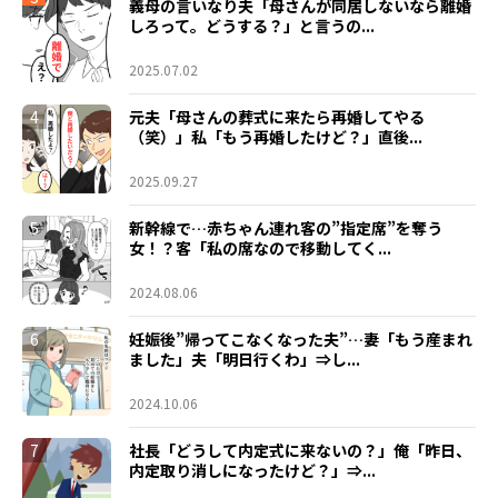
義母の言いなり夫「母さんが同居しないなら離婚
しろって。どうする？」と言うの...
2025.07.02
4
元夫「母さんの葬式に来たら再婚してやる
（笑）」私「もう再婚したけど？」直後...
2025.09.27
5
新幹線で…赤ちゃん連れ客の”指定席”を奪う
女！？客「私の席なので移動してく...
2024.08.06
6
妊娠後”帰ってこなくなった夫”…妻「もう産まれ
ました」夫「明日行くわ」⇒し...
2024.10.06
7
社長「どうして内定式に来ないの？」俺「昨日、
内定取り消しになったけど？」⇒...