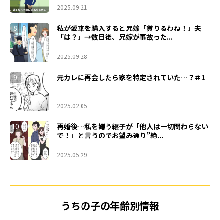
2025.09.21
8
私が愛車を購入すると兄嫁「貸りるわね！」夫
「は？」→数日後、兄嫁が事故った...
2025.09.28
9
元カレに再会したら家を特定されていた…？＃1
2025.02.05
10
再婚後…私を嫌う継子が「他人は一切関わらない
で！」と言うのでお望み通り”絶...
2025.05.29
うちの子の年齢別情報