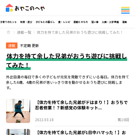
子育てのヒント
知育・遊び
子どもとの暮らし
食・レシピ
運動とからだ
習い事
入園・入学準備
漫画
連載一覧
体力を持て余した兄弟がおうち遊びに挑戦してみた！
連載
不定期 更新
体力を持て余した兄弟がおうち遊びに挑戦し
てみた！
外出自粛の毎日で多くの子どもが元気を発散できずにいる毎日。体力を持て
余した6歳、4歳の兄弟が思いっきり体を動かせるおうち遊びに挑戦しま
す。
【体力を持て余した兄弟がドはまり！】おうちで
忍者修業！？新感覚の体験キット...
2022.03.18
第10回
【体力を持て余した兄弟が1日中ハマった！】お