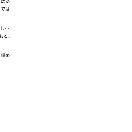
ンはあ
のでは
いし…
もと、
を収め