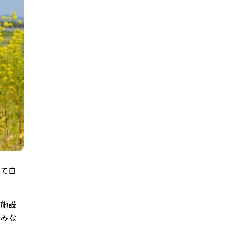
て自
共施設
踏みな