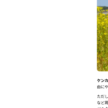
ケン
由に
ただ
など