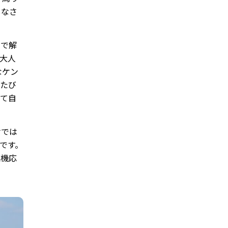
しなさ
ちで解
大人
なケン
のたび
って自
けでは
です。
臨機応