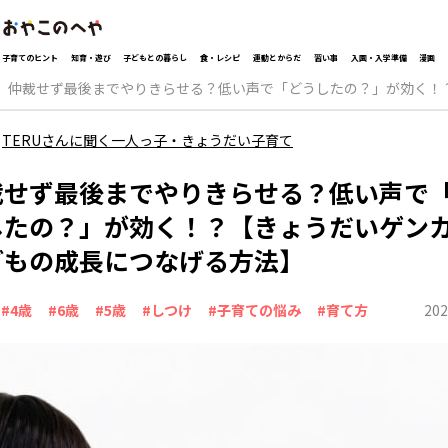
子育てのヒント
知育・遊び
子どもとの暮らし
食・レシピ
運動とからだ
習い事
入園・入学準備
漫画
仲裁せず最後までやりきらせる？低い声で「どうしたの？」が効く！
TERUさんに聞く一人っ子・きょうだい子育て
裁せず最後までやりきらせる？低い声で
したの？」が効く！？【きょうだいゲン
どもの成長につなげる方法】
202
#4歳
#6歳
#5歳
#しつけ
#子育ての悩み
#育て方