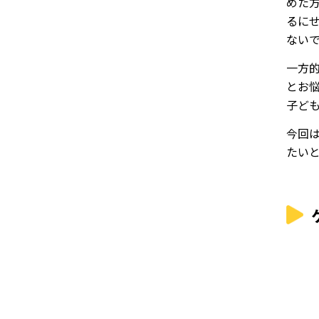
めた
るに
ない
一方
とお
子ど
今回
たい