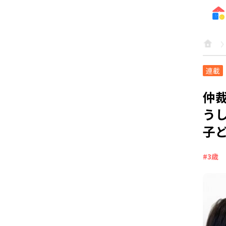
連載
仲
う
子
#3歳