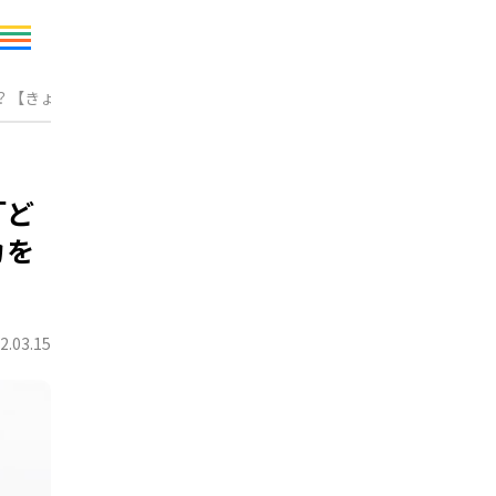
？【きょうだいゲンカを子どもの成長につなげる方法】
「ど
カを
2.03.15