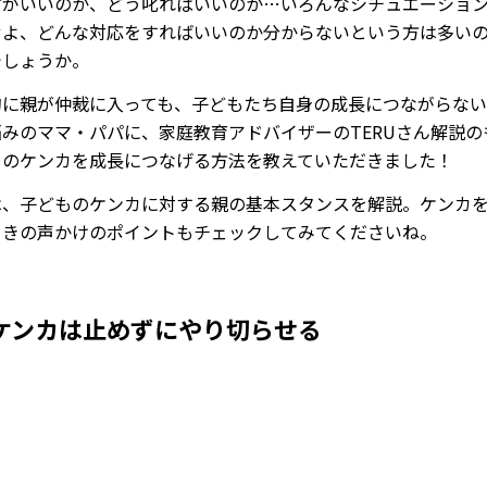
方がいいのか、どう叱ればいいのか…いろんなシチュエーショ
せよ、どんな対応をすればいいのか分からないという方は多い
でしょうか。
的に親が仲裁に入っても、子どもたち自身の成長につながらな
悩みのママ・パパに、家庭教育アドバイザーのTERUさん解説の
ものケンカを成長につなげる方法を教えていただきました！
は、子どものケンカに対する親の基本スタンスを解説。ケンカ
ときの声かけのポイントもチェックしてみてくださいね。
ケンカは止めずにやり切らせる
Loaded
:
61.81%
/
Mute