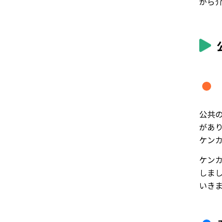
がら
公共
があ
ケン
ケン
しま
いき