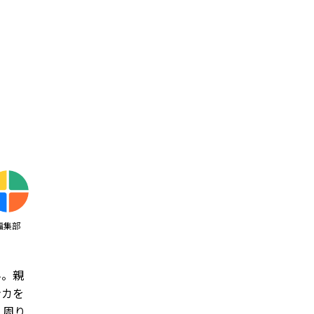
編集部
ん。親
ンカを
 周り