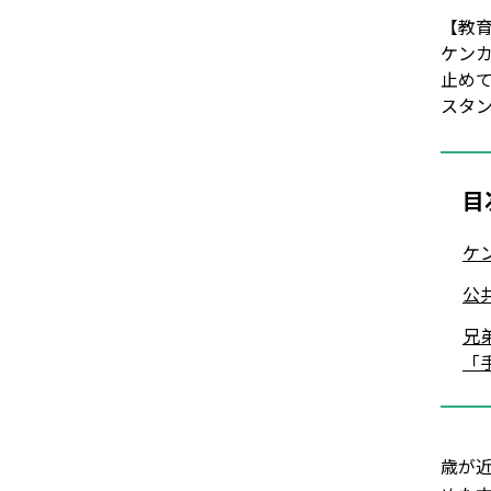
【教
ケン
止め
スタン
目
ケ
公
兄
「
歳が