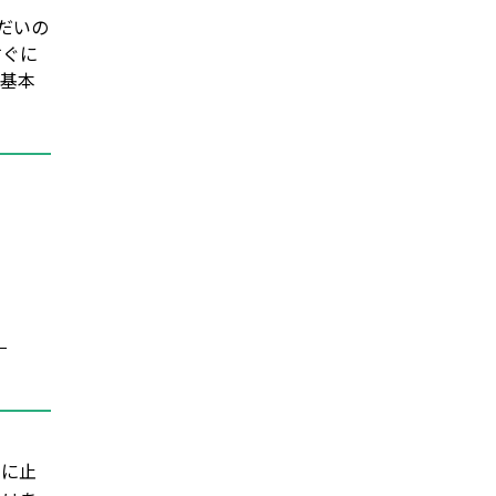
だいの
すぐに
の基本
。
」
ぐに止