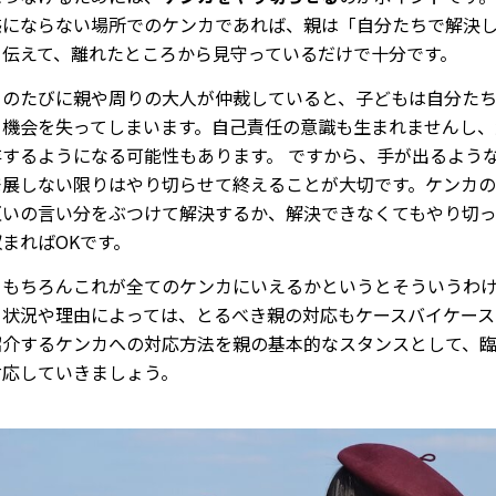
惑にならない場所でのケンカであれば、親は「自分たちで解決
と伝えて、離れたところから見守っているだけで十分です。
カのたびに親や周りの大人が仲裁していると、子どもは自分た
る機会を失ってしまいます。自己責任の意識も生まれませんし、
存するようになる可能性もあります。 ですから、手が出るよう
発展しない限りはやり切らせて終えることが大切です。ケンカ
互いの言い分をぶつけて解決するか、解決できなくてもやり切
まればOKです。
、もちろんこれが全てのケンカにいえるかというとそういうわ
、状況や理由によっては、とるべき親の対応もケースバイケース
紹介するケンカへの対応方法を親の基本的なスタンスとして、
対応していきましょう。