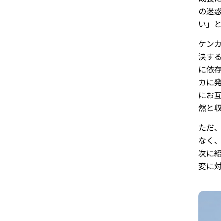
の迷
い」
ケン
決す
に依
カに
にお
然と収
ただ
なく
次に
変に