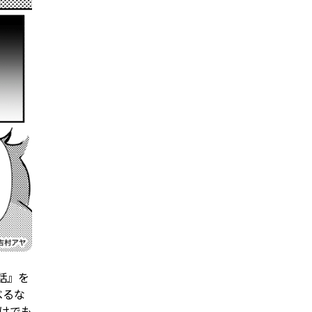
話』を
べるな
けでも