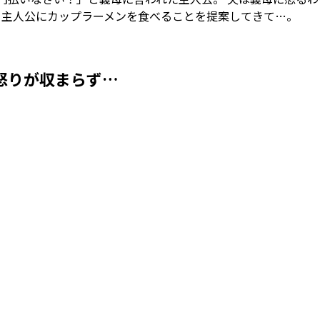
、主人公にカップラーメンを食べることを提案してきて…。
怒りが収まらず…
Loaded
:
53.57%
/
Mute