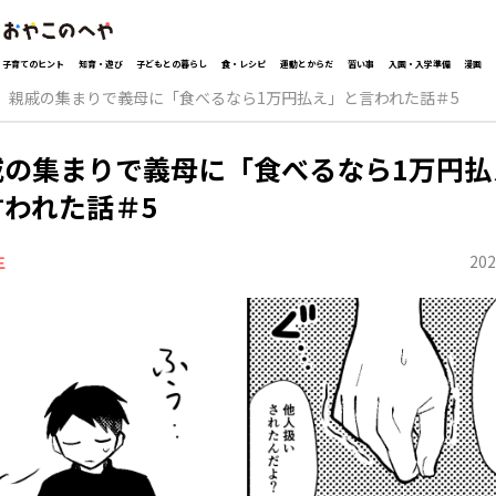
子育てのヒント
知育・遊び
子どもとの暮らし
食・レシピ
運動とからだ
習い事
入園・入学準備
漫画
親戚の集まりで義母に「食べるなら1万円払え」と言われた話＃5
戚の集まりで義母に「食べるなら1万円払
言われた話＃5
202
生