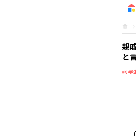
親
と
#小学