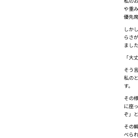
私の
や重
優先
しか
らさ
まし
「大
そう
私の
す。
その
に座
ぞ」
その
べら