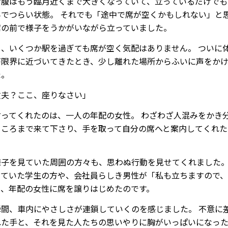
お腹はもう臨月近くまで大きくなっていて、立っているだけでも
みでつらい状態。 それでも「途中で席が空くかもしれない」と
席の前で様子をうかがいながら立っていました。
し、いくつか駅を過ぎても席が空く気配はありません。 ついに
が限界に近づいてきたとき、少し離れた場所からふいに声をか
た。
丈夫？ここ、座りなさい」
言ってくれたのは、一人の年配の女性。 わざわざ人混みをかき
ところまで来て下さり、手を取って自分の席へと案内してくれた
様子を見ていた周囲の方々も、思わぬ行動を見せてくれました。
っていた学生の方や、会社員らしき男性が「私も立ちますので
と、年配の女性に席を譲りはじめたのです。
瞬間、車内にやさしさが連鎖していくのを感じました。 不意に
れた手と、それを見た人たちの思いやりに胸がいっぱいになっ