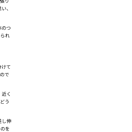
張り
思い、
体のつ
けられ
分けて
ので
 近く
、どう
差し伸
たのを