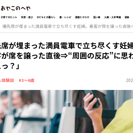
子育てのヒント
知育・遊び
子どもとの暮らし
食・レシピ
運動とからだ
習い事
入園・入学準備
漫画
優先席が埋まった満員電車で立ち尽くす妊婦。乗客が席を譲った直後⇒
先席が埋まった満員電車で立ち尽くす妊
客が席を譲った直後⇒“周囲の反応”に思
えっ？」
202
ル体験談
#3～6歳