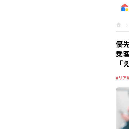
優
乗
「
#リア