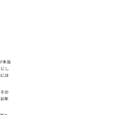
が本当
うにし
体には
、その
はお年