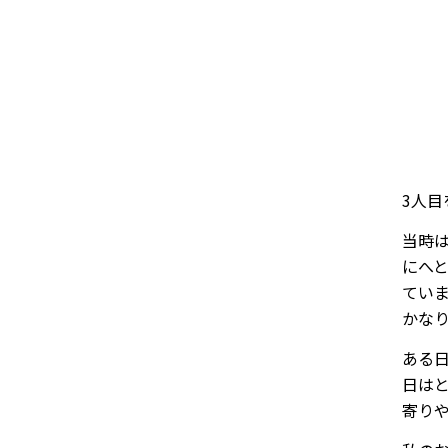
3人
当時
にへ
てい
かな
ある
日は
寄り