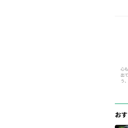
心
出
う
おす