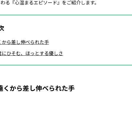
つわる『心温まるエピソード』をご紹介します。
次
くから差し伸べられた手
常にひそむ、ほっとする優しさ
遠くから差し伸べられた手
Loaded
:
49.45%
/
Mute