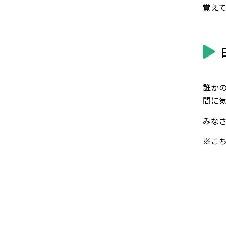
覚えて
誰か
間に
みな
※こ