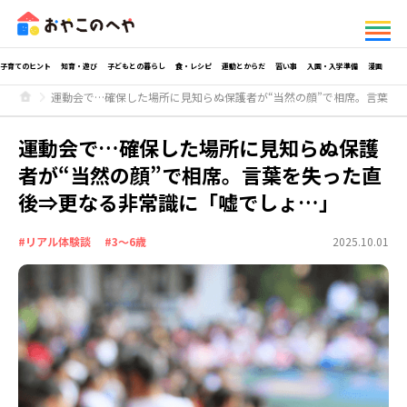
子育てのヒント
知育・遊び
子どもとの暮らし
食・レシピ
運動とからだ
習い事
入園・入学準備
漫画
運動会で…確保した場所に見知らぬ保護者が“当然の顔”で相席。言葉を
運動会で…確保した場所に見知らぬ保護
者が“当然の顔”で相席。言葉を失った直
後⇒更なる非常識に「嘘でしょ…」
#リアル体験談
#3～6歳
2025.10.01