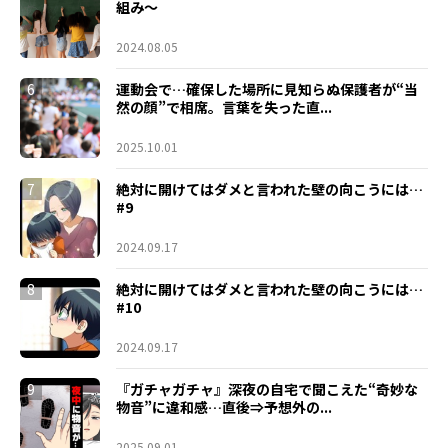
組み～
2024.08.05
6
運動会で…確保した場所に見知らぬ保護者が“当
然の顔”で相席。言葉を失った直...
2025.10.01
7
絶対に開けてはダメと言われた壁の向こうには…
#9
2024.09.17
8
絶対に開けてはダメと言われた壁の向こうには…
#10
2024.09.17
9
『ガチャガチャ』深夜の自宅で聞こえた“奇妙な
物音”に違和感…直後⇒予想外の...
2025.09.01