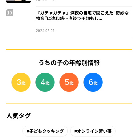
10
『ガチャガチャ』深夜の自宅で聞こえた“奇妙な
物音”に違和感…直後⇒予想もし...
2024.08.01
うちの子の年齢別情報
3
4
5
6
小
学
生
歳
歳
歳
歳
人気タグ
子どもクッキング
オンライン習い事