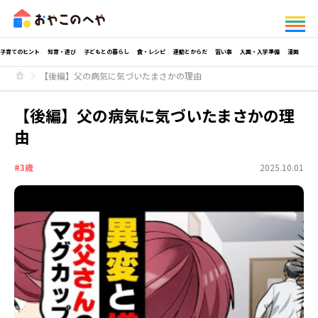
子育てのヒント
知育・遊び
子どもとの暮らし
食・レシピ
運動とからだ
習い事
入園・入学準備
漫画
【後編】父の病気に気づいたまさかの理由
【後編】父の病気に気づいたまさかの理
由
#3歳
2025.10.01