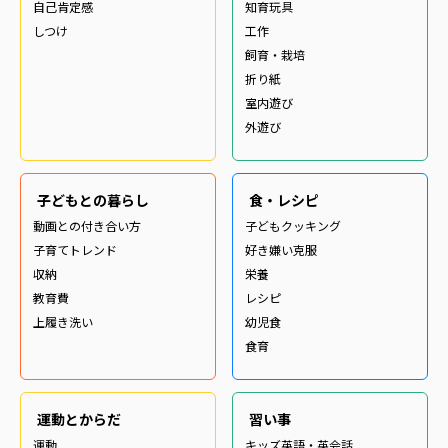
自己肯定感
知育玩具
しつけ
工作
飼育・栽培
折り紙
室内遊び
外遊び
子どもとの暮らし
食・レシピ
動画との付き合い方
子どもクッキング
子育てトレンド
好き嫌い克服
収納
栄養
教育費
レシピ
上履き洗い
幼児食
食育
運動とからだ
習い事
運動
キッズ英語・英会話