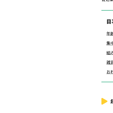
目
年
集
組
雑
お