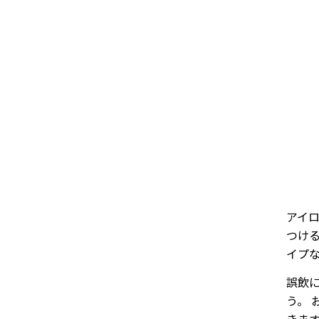
アイ
つける
イプ
誤飲
う。