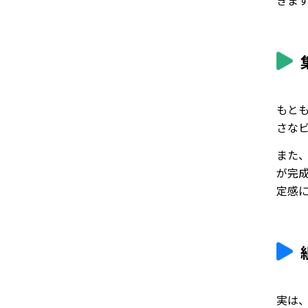
きま
もと
さな
また
が完
定感
実は