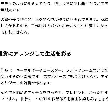
ラモデルのように組み立てたり、熱いうちに少し曲げたりと工
は無限大です。
子の家や乗り物など、本格的な作品作りにも挑戦できます。 構
楽しさがあるので、工作好きのパパやお母さんもつい夢中になっ
かもしれませんね。
雑貨にアレンジして生活を彩る
た作品は、キーホルダーやコースター、フォトフレームなどに
常使いするのも素敵です。 スマホケースに貼り付けるなど、ア
でオリジナルの雑貨が作れます。
みんなでお揃いのアイテムを作ったり、プレゼントし合ったり
しいですね。 世界に一つだけの作品作りを自由に楽しみましょ