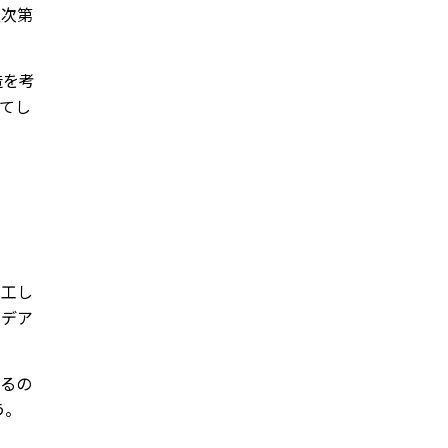
夫次第
造を考
てし
加工し
イデア
するの
う。