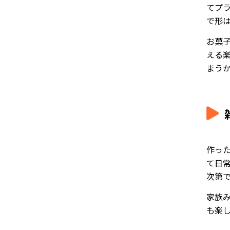
てプ
で形
お菓
える
まう
作っ
て日
次第
家族
も楽