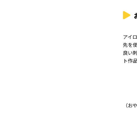
アイ
先を
良い
ト作
（お