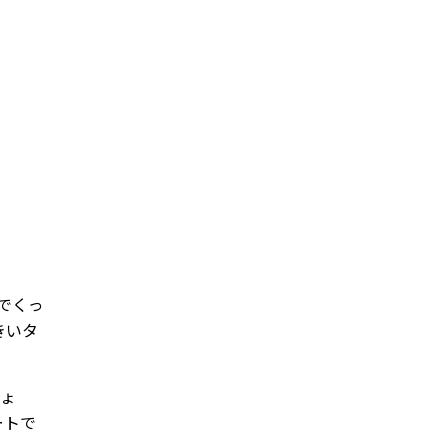
でくっ
きいタ
しょ
ートで