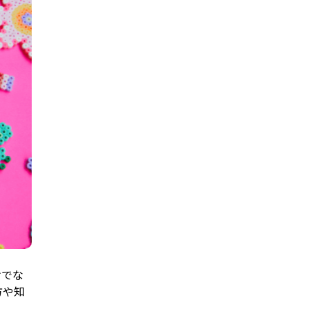
けでな
方や知