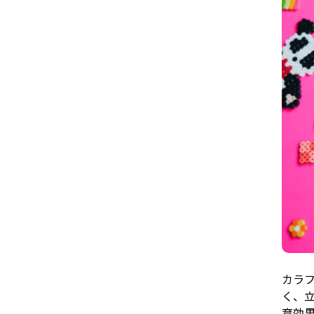
カラ
く、
育効