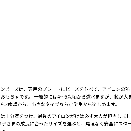
Loaded
:
86.54%
/
Mute
ロンビーズは、専用のプレートにビーズを並べて、アイロンの熱
おもちゃです。 一般的には4〜5歳頃から遊べますが、粒が大
なら3歳頃から、小さなタイプなら小学生から楽しめます。
には十分気をつけ、最後のアイロンがけは必ず大人が担当しま
 お子さまの成長に合ったサイズを選ぶと、無理なく安全にスタ