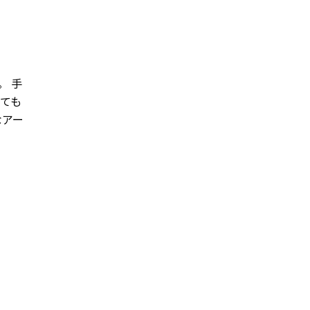
。 手
ても
なアー