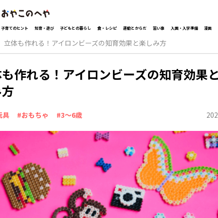
子育てのヒント
知育・遊び
子どもとの暮らし
食・レシピ
運動とからだ
習い事
入園・入学準備
漫画
立体も作れる！アイロンビーズの知育効果と楽しみ方
体も作れる！アイロンビーズの知育効果
み方
202
玩具
#おもちゃ
#3～6歳