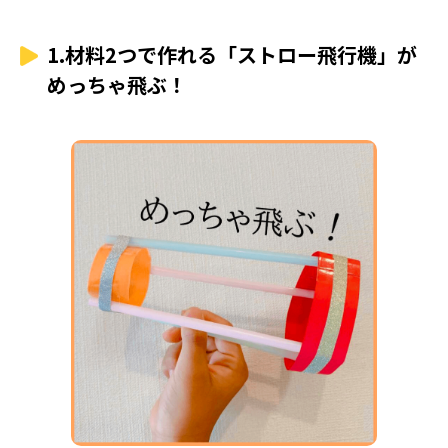
で作ってみよう
11.100円グッズでできる「ステンドグラス風アート」がき
1.材料2つで作れる「ストロー飛行機」が
れい！
12.シャボン玉遊びの進化系！「無限バブル製造機」
めっちゃ飛ぶ！
もっと簡単にすごいものを作るなら100均の工作キットも
チェック！