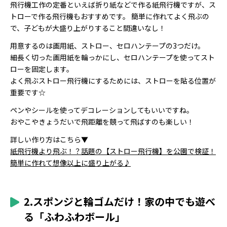
飛行機工作の定番といえば折り紙などで作る紙飛行機ですが、ス
トローで作る飛行機もおすすめです。 簡単に作れてよく飛ぶの
で、子どもが大盛り上がりすること間違いなし！
用意するのは画用紙、ストロー、セロハンテープの3つだけ。
細長く切った画用紙を輪っかにし、セロハンテープを使ってスト
ローを固定します。
よく飛ぶストロー飛行機にするためには、ストローを貼る位置が
重要です☆
ペンやシールを使ってデコレーションしてもいいですね。
おやこやきょうだいで飛距離を競って飛ばすのも楽しい！
詳しい作り方はこちら▼
紙飛行機より飛ぶ！？話題の【ストロー飛行機】を公園で検証！
簡単に作れて想像以上に盛り上がる♪
2.スポンジと輪ゴムだけ！家の中でも遊べ
る「ふわふわボール」