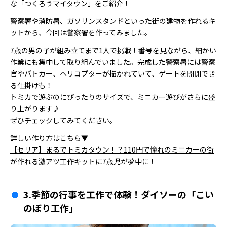
な「つくろうマイタウン」をご紹介！
警察署や消防署、ガソリンスタンドといった街の建物を作れるキ
ットから、今回は警察署を作ってみました。
7歳の男の子が組み立てまで1人で挑戦！番号を見ながら、細かい
作業にも集中して取り組んでいました。完成した警察署には警察
官やパトカー、ヘリコプターが描かれていて、ゲートを開閉でき
る仕掛けも！
トミカで遊ぶのにぴったりのサイズで、ミニカー遊びがさらに盛
り上がります♪
ぜひチェックしてみてください。
詳しい作り方はこちら▼
【セリア】まるでトミカタウン！？110円で憧れのミニカーの街
が作れる激アツ工作キットに7歳児が夢中に！
3.季節の行事を工作で体験！ダイソーの「こい
のぼり工作」