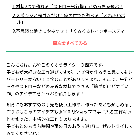
1.材料2つで作れる「ストロー飛行機」がめっちゃ飛ぶ！
2.スポンジと輪ゴムだけ！家の中でも遊べる「ふわふわボ
ール」
3.不思議な動きにやみつき！「くるくるレインボースティ
ック」
4.紙コップとアルミホイルで作る「ビリビリマイク」が楽
しい！
5.赤ちゃんの感覚遊びにも！心が落ち着く「センサリーボ
こんにちは。おやこのくふうライターの西方です。
トル」
子どもが大好きな工作遊びですが、いざ何か作ろうと思ってもレ
6.回してびっくり！虹色に光る「レインボーコマ」を牛乳
パートリーがない！と悩むことがありますよね。そこで、牛乳パ
パックで
ックやストローなどの身近な材料でできる「簡単だけどすごい工
作」のアイデアをたっぷり紹介します！
7.材料2つ！手作り「カーゲーム」に子どもが夢中☆
8.貼って剥がして何度も遊べる「ぷっくりシール」をおう
知育にもおすすめの手先を使う工作や、作ったあとも楽しめる手
ちで手作り
作りおもちゃのアイデアも♪100円ショップで手に入る工作キッ
9.ペットボトルで本格的なアクセサリー工作！ブレスレッ
トを使った、本格的な工作もありますよ。
トの作り方
子どもとのおうち時間や雨の日のおうち遊びに、ぜひトライして
みてくださいね！
10.韓国発のアクセサリー「クレイリング」を100円グッズ