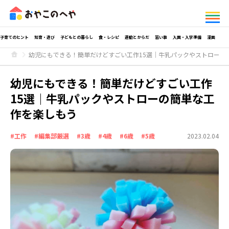
子育てのヒント
知育・遊び
子どもとの暮らし
食・レシピ
運動とからだ
習い事
入園・入学準備
漫画
幼児にもできる！簡単だけどすごい工作15選｜牛乳パックやストローの
幼児にもできる！簡単だけどすごい工作
15選｜牛乳パックやストローの簡単な工
作を楽しもう
#工作
#編集部厳選
#3歳
#4歳
#6歳
#5歳
2023.02.04