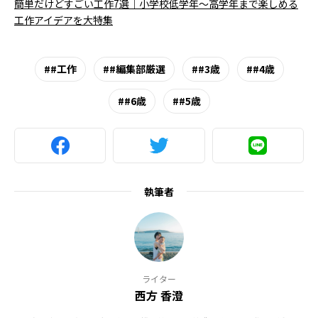
簡単だけどすごい工作7選｜小学校低学年〜高学年まで楽しめる
工作アイデアを大特集
#工作
#編集部厳選
#3歳
#4歳
#6歳
#5歳
執筆者
ライター
西方 香澄