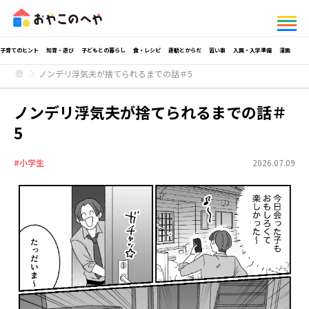
子育てのヒント
知育・遊び
子どもとの暮らし
食・レシピ
運動とからだ
習い事
入園・入学準備
漫画
ノンデリ浮気夫が捨てられるまでの話＃5
ノンデリ浮気夫が捨てられるまでの話＃
5
#小学生
2026.07.09