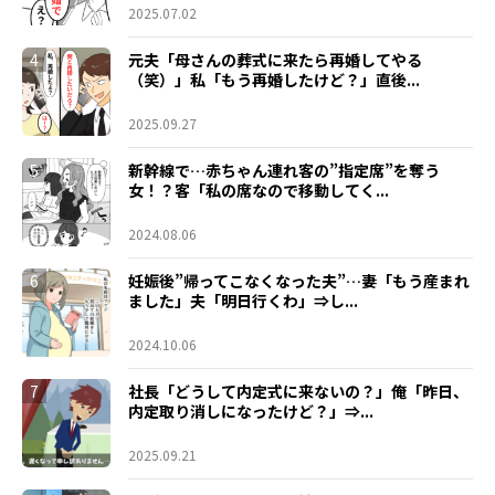
2025.07.02
4
元夫「母さんの葬式に来たら再婚してやる
（笑）」私「もう再婚したけど？」直後...
2025.09.27
5
新幹線で…赤ちゃん連れ客の”指定席”を奪う
女！？客「私の席なので移動してく...
2024.08.06
6
妊娠後”帰ってこなくなった夫”…妻「もう産まれ
ました」夫「明日行くわ」⇒し...
2024.10.06
7
社長「どうして内定式に来ないの？」俺「昨日、
内定取り消しになったけど？」⇒...
2025.09.21