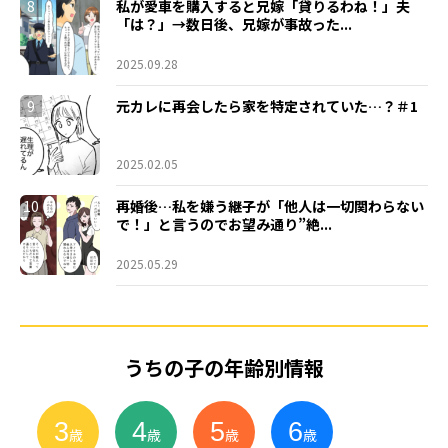
8
私が愛車を購入すると兄嫁「貸りるわね！」夫
「は？」→数日後、兄嫁が事故った...
2025.09.28
9
元カレに再会したら家を特定されていた…？＃1
2025.02.05
10
再婚後…私を嫌う継子が「他人は一切関わらない
で！」と言うのでお望み通り”絶...
2025.05.29
うちの子の年齢別情報
3
4
5
6
小
学
生
歳
歳
歳
歳