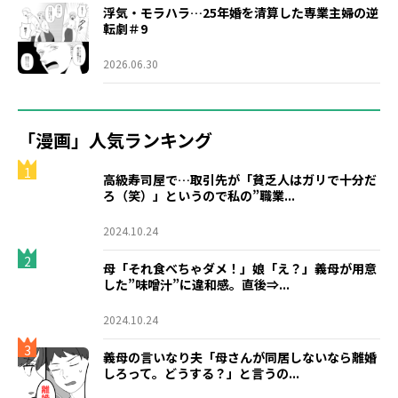
浮気・モラハラ…25年婚を清算した専業主婦の逆
転劇＃9
2026.06.30
「漫画」人気ランキング
1
高級寿司屋で…取引先が「貧乏人はガリで十分だ
ろ（笑）」というので私の”職業...
2024.10.24
2
母「それ食べちゃダメ！」娘「え？」義母が用意
した”味噌汁”に違和感。直後⇒...
2024.10.24
3
義母の言いなり夫「母さんが同居しないなら離婚
しろって。どうする？」と言うの...