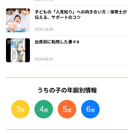
9
子どもの「人見知り」への向き合い方｜保育士が
伝える、サポートのコツ
2025.10.06
10
出産前に転院した妻＃6
2024.08.07
うちの子の年齢別情報
3
4
5
6
小
学
生
歳
歳
歳
歳