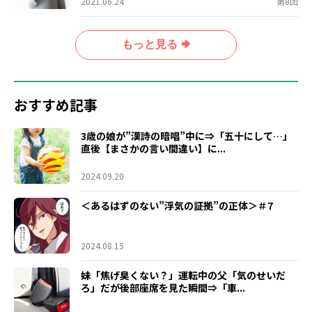
2021.06.24
第8回
もっと見る
おすすめ記事
3歳の娘が”漢詩の暗唱”中に⇒「五十にして…」
直後【まさかの言い間違い】に...
2024.09.20
＜あるはずのない”浮気の証拠”の正体＞＃7
2024.08.15
妹「焦げ臭くない？」運転中の父「気のせいだ
ろ」だが後部座席を見た瞬間⇒「車...