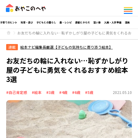
子育てのヒント
知育・遊び
子どもとの暮らし
食・レシピ
運動とからだ
習い事
入園・入学準備
漫画
お友だちの輪に入れない…恥ずかしがり屋の子どもに勇気をくれるおすす
連載
絵本ナビ編集長厳選【子どもの気持ちに寄り添う絵本】
お友だちの輪に入れない…恥ずかしがり
屋の子どもに勇気をくれるおすすめ絵本
3選
#自己肯定感
#絵本
#3歳
#4歳
#6歳
#5歳
2021.05.10