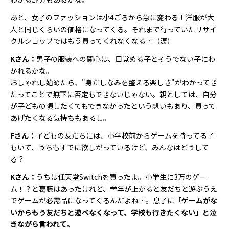
あと、女子のファッションは小4ごろから急に変わる！洋服が大
人と同じくらいの価格になってくる。それまで行っていたリサイ
クルショップではもう買ってくれなくなる…（涙）
Kさん：
男子の服装への関心は、目覚める子とそうでない子にわ
かれるかな。
おしゃれし始めたら、"身だしなみを整える楽しさ"がわかってき
たってことで無下に否定もできないじゃない。親としては、自分
が子どもの頃したくてもできなかったという想いもあり、買って
あげたくなる気持ちもあるし。
Fさん：
子どもの友だちには、小学校前からゲームを持ってる子
もいて、うちもすでに欲しがっているけど、みんなはどうして
る？
Kさん：
うちは任天堂Switchを買ったよ。小学生に3万のゲー
ム！？と葛藤はあったけれど、学年が上がると友だちと遊ぶうえ
でゲームが必需品になってくるんだよね…。息子に
「ゲームがな
いからもう友だちと遊べなくなって、学校も行きたくない」と泣
きながら言われて。