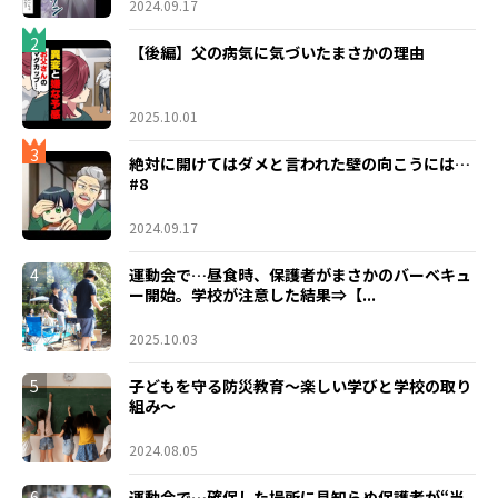
2024.09.17
2
【後編】父の病気に気づいたまさかの理由
2025.10.01
3
絶対に開けてはダメと言われた壁の向こうには…
#8
2024.09.17
4
運動会で…昼食時、保護者がまさかのバーベキュ
ー開始。学校が注意した結果⇒【...
2025.10.03
5
子どもを守る防災教育～楽しい学びと学校の取り
組み～
2024.08.05
6
運動会で…確保した場所に見知らぬ保護者が“当