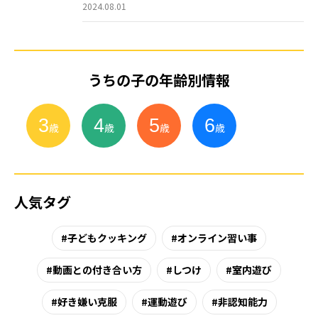
2024.08.01
うちの子の年齢別情報
3
4
5
6
小
学
生
歳
歳
歳
歳
人気タグ
子どもクッキング
オンライン習い事
動画との付き合い方
しつけ
室内遊び
好き嫌い克服
運動遊び
非認知能力