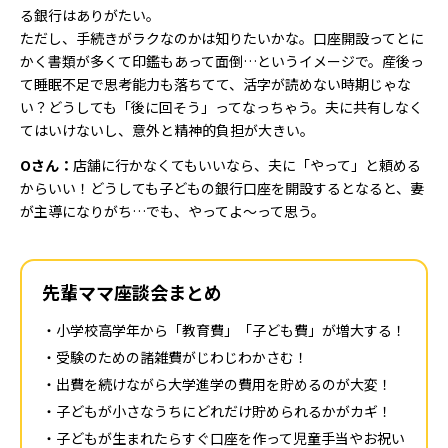
る銀行はありがたい。
ただし、手続きがラクなのかは知りたいかな。口座開設ってとに
かく書類が多くて印鑑もあって面倒…というイメージで。産後っ
て睡眠不足で思考能力も落ちてて、活字が読めない時期じゃな
い？どうしても「後に回そう」ってなっちゃう。夫に共有しなく
てはいけないし、意外と精神的負担が大きい。
Oさん：
店舗に行かなくてもいいなら、夫に「やって」と頼める
からいい！どうしても子どもの銀行口座を開設するとなると、妻
が主導になりがち…でも、やってよ～って思う。
先輩ママ座談会まとめ
小学校高学年から「教育費」「子ども費」が増大する！
受験のための諸雑費がじわじわかさむ！
出費を続けながら大学進学の費用を貯めるのが大変！
子どもが小さなうちにどれだけ貯められるかがカギ！
子どもが生まれたらすぐ口座を作って児童手当やお祝い