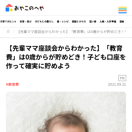
子育てのヒント
知育・遊び
子どもとの暮らし
食・レシピ
運動とからだ
習い事
入園・入学準備
漫画
【先輩ママ座談会からわかった】「教育費」は0歳からが貯めどき！子ど
【先輩ママ座談会からわかった】「教育
費」は0歳からが貯めどき！子ども口座を
作って確実に貯めよう
PR
#教育費
2021.09.21