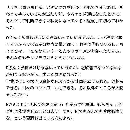
「うちは買いません」と強い信念を持つこともできるけれど、ま
わりで持っているのが当たり前、やるのが普通になったときに、
それだけで判断できない状況になってくると経験して初めてわか
った。
Oさん：
食費もバカにならないっていいますよね。小学校高学年
くらいから食べる子は本当に量が違う！おやつ代もかかるし、ち
ょっと夜、「なんかない？」とカップラーメンを食べたりする、
そんなのもチリツモでどんどんかさむよね。
Fさん：
学費だけじゃないっていうのが、経験者でないとなかな
か知りえないから、すごく参考になった！
学費はむしろ大体の金額が見えるから計画を立てられる。選択も
できる。日々のコントロールもできる。それ以外のところが大変
そうだわ…。
Kさん：
親が「お金を使うまい」と思っても無理。もちろん、子
どもに我慢させることは大切。でも、何でもかんでも倹約も違う
な、という葛藤も出てくるんだよね。