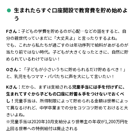
生まれたらすぐ口座開設で教育費を貯め始めよ
う
Fさん：
子どもの学費を貯めるのが心配…などの話をすると、自
分の親世代っていまだに「大丈夫よ」と言ったりするよね。
でも、これから私たちが過ごすのは年功序列で給料があがるのが
当たり前ではない時代。子どもが大きくなったときに、自然に貯
められているわけではない！
Oさん：
「子どもが小さいうちに貯められるだけ貯めるべき！」
と、乳児をもつママ・パパたちに声を大にして言いたい！
Kさん：
だから、まずは支給される
児童手当には手を付けずに、
生まれてすぐから子どもの口座に貯蓄＆手をつけないでおくべ
し！
児童手当は、所得制限によって貯められる金額は世帯によっ
て異なるけれど、中学卒業までの分をコツコツ貯めておけると大
きいよね。
※児童手当は2020年10月支給分より世帯主の年収が1,200万円を
上回る世帯への特例給付は廃止される