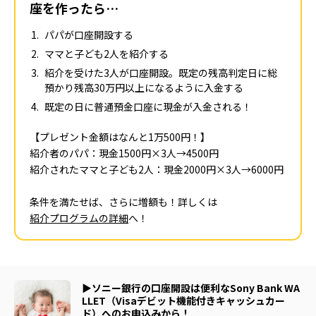
座を作ったら…
パパが口座開設する
ママと子ども2人を紹介する
紹介を受けた3人が口座開設。既定の残高判定日に総
預かり残高30万円以上になるように入金する
既定の日に普通預金口座に現金が入金される！
【プレゼント金額はなんと1万500円！】
紹介者のパパ：現金1500円×3人→4500円
紹介されたママと子ども2人：現金2000円×3人→6000円
条件を満たせば、さらに増額も！詳しくは
紹介プログラムの詳細
へ！
▶ソニー銀行の口座開設は便利なSony Bank WA
LLET（Visaデビット機能付きキャッシュカー
ド）へのお申込みから！