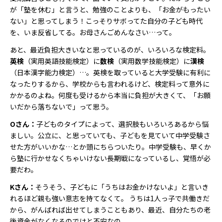
が「塾を休む」と言うと、勉強のことよりも、「お金がもったい
ない」と思ってしまう！こっそりサボってた自分の子ども時代
を、いま反省してる。お母さんごめんなさい…って。
あと、最近負担大きいなと思っているのが、いろいろな検定料。
英検
（実用英語技能検定）に
数検
（実用数学技能検定）に
漢検
（日本漢字能力検定）…。英検を取っていると大学受験に有利に
なったりするから、学校からも言われるけど、検定料って意外に
かかるのよね。何度も受けるから本当に負担が大きくて、「お願
いだから落ちないで」って思う。
Oさん：
子どものタイプによって、選択肢もいろいろあるから悩
ましい。公立に、と思っていても、子どもを見ていて中学受験さ
せた方がいいかな…とか頭にちらついたり。中学受験も、早くか
ら塾に行かせなくちゃいけない長期戦になっているし、覚悟が必
要だわ。
Kさん：
そうそう、子どもに「うちはお金かけないよ」と言いき
れるほど親も強い意志を持てなくて。 うちは1人っ子で共働きだ
から、がんばれば出せてしまうこともあり、最近、自分たちの老
後資金がなくなるのではと不安なの。