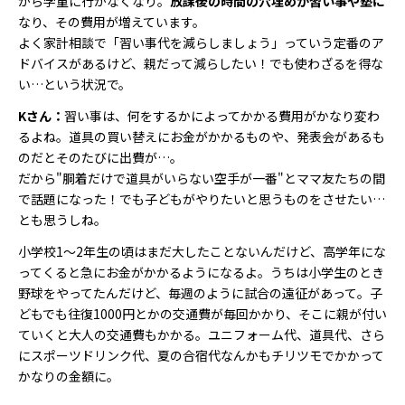
から学童に行かなくなり。
放課後の時間の穴埋めが習い事や塾に
なり、その費用が増えています。
よく家計相談で「習い事代を減らしましょう」っていう定番のア
ドバイスがあるけど、親だって減らしたい！でも使わざるを得な
い…という状況で。
Kさん：
習い事は、何をするかによってかかる費用がかなり変わ
るよね。道具の買い替えにお金がかかるものや、発表会があるも
のだとそのたびに出費が…。
だから"胴着だけで道具がいらない空手が一番"とママ友たちの間
で話題になった！でも子どもがやりたいと思うものをさせたい…
とも思うしね。
小学校1～2年生の頃はまだ大したことないんだけど、高学年にな
ってくると急にお金がかかるようになるよ。うちは小学生のとき
野球をやってたんだけど、毎週のように試合の遠征があって。子
どもでも往復1000円とかの交通費が毎回かかり、そこに親が付い
ていくと大人の交通費もかかる。ユニフォーム代、道具代、さら
にスポーツドリンク代、夏の合宿代なんかもチリツモでかかって
かなりの金額に。