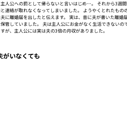
ず主人公への罰として帰らないと言いはじめ…。 それから3週
妻と連絡が取れなくなってしまいました。 ようやくとれたもの
は夫に離婚届を出したと伝えます。 実は、昔に夫が書いた離婚
は保管していました。 夫は主人公にお金がなく生活できないの
ますが、主人公には実は夫の3倍の月収がありました。
夫がいなくても
Loaded
:
49.45%
/
Mute