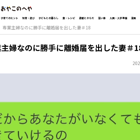
子育てのヒント
知育・遊び
子どもとの暮らし
食・レシピ
運動とからだ
習い事
入園・入学準備
漫画
専業主婦なのに勝手に離婚届を出した妻＃18
業主婦なのに勝手に離婚届を出した妻＃1
202