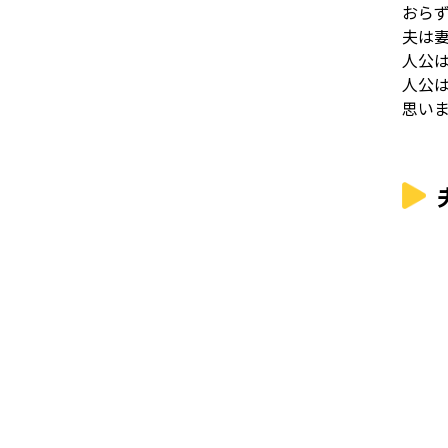
おら
夫は
人公
人公
思い