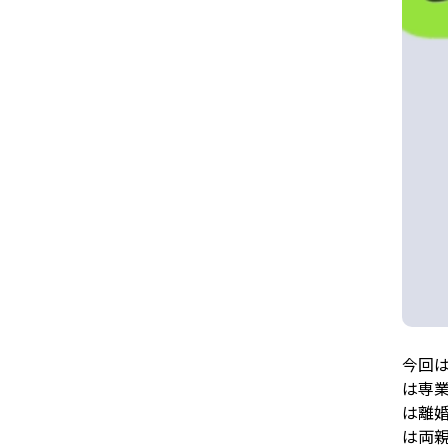
今回
は専
は離
は両