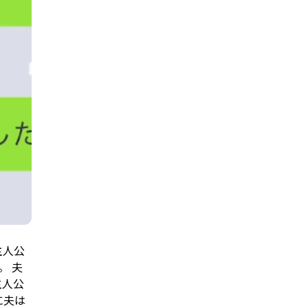
主人公
。 夫
主人公
に夫は