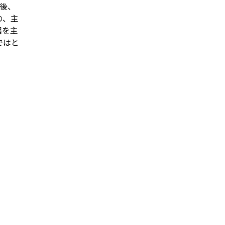
間後、
の、主
届を主
ではと