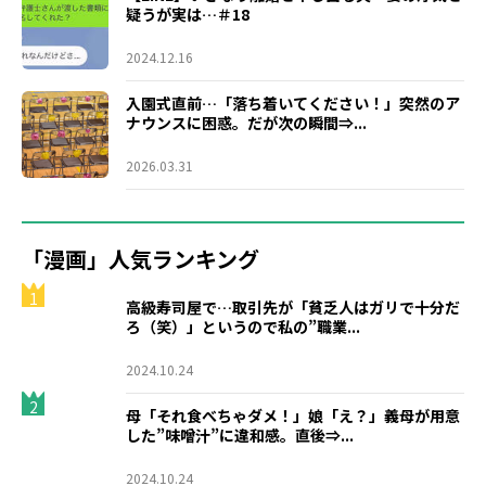
疑うが実は…＃18
2024.12.16
入園式直前…「落ち着いてください！」突然のア
ナウンスに困惑。だが次の瞬間⇒...
2026.03.31
「漫画」人気ランキング
1
高級寿司屋で…取引先が「貧乏人はガリで十分だ
ろ（笑）」というので私の”職業...
2024.10.24
2
母「それ食べちゃダメ！」娘「え？」義母が用意
した”味噌汁”に違和感。直後⇒...
2024.10.24