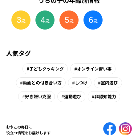
うちの子の年齢別情報
3
4
5
6
小
学
生
歳
歳
歳
歳
人気タグ
子どもクッキング
オンライン習い事
動画との付き合い方
しつけ
室内遊び
好き嫌い克服
運動遊び
非認知能力
おやこの毎日に
役立つ情報をお届けします