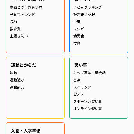
動画との付き合い方
子どもクッキング
子育てトレンド
好き嫌い克服
収納
栄養
教育費
レシピ
上履き洗い
幼児食
食育
運動とからだ
習い事
運動
キッズ英語・英会話
運動遊び
音楽
運動能力
スイミング
ピアノ
スポーツ系習い事
オンライン習い事
入園・入学準備