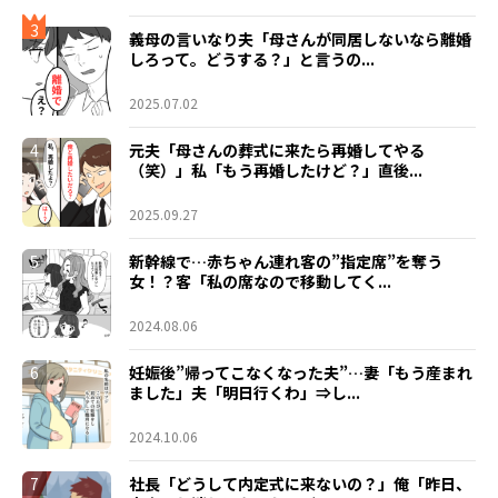
3
義母の言いなり夫「母さんが同居しないなら離婚
しろって。どうする？」と言うの...
2025.07.02
4
元夫「母さんの葬式に来たら再婚してやる
（笑）」私「もう再婚したけど？」直後...
2025.09.27
5
新幹線で…赤ちゃん連れ客の”指定席”を奪う
女！？客「私の席なので移動してく...
2024.08.06
6
妊娠後”帰ってこなくなった夫”…妻「もう産まれ
ました」夫「明日行くわ」⇒し...
2024.10.06
7
社長「どうして内定式に来ないの？」俺「昨日、