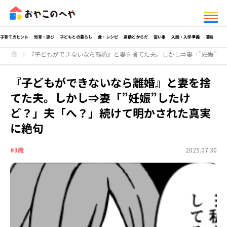
子育てのヒント
知育・遊び
子どもとの暮らし
食・レシピ
運動とからだ
習い事
入園・入学準備
漫画
『子どもができないなら離婚』と妻を捨てた夫。しかし⇒妻「”妊娠”し
『子どもができないなら離婚』と妻を捨
てた夫。しかし⇒妻「”妊娠”したけ
ど？」夫「へ？」続けて明かされた真実
に絶句
#3歳
2025.07.30