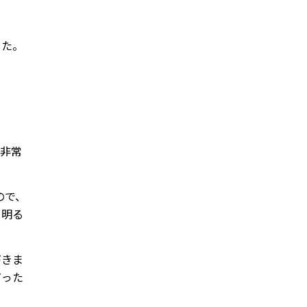
した。
も非常
ので、
て明る
づきま
だった