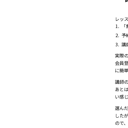
レッ
「
予
講
実際の
会員登
に簡
講師
あと
い感
選ん
した
ので