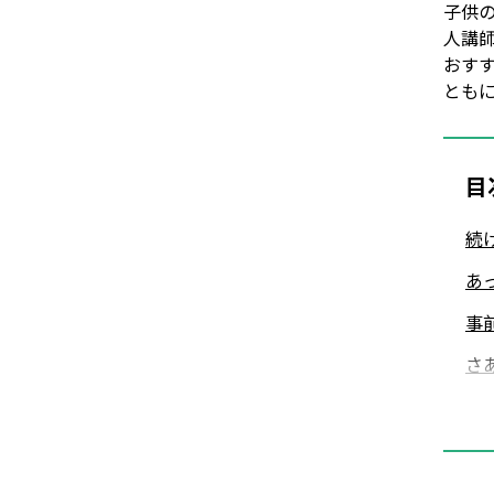
子供
人講
おす
とも
目
続
あ
事
さ
る
英
段