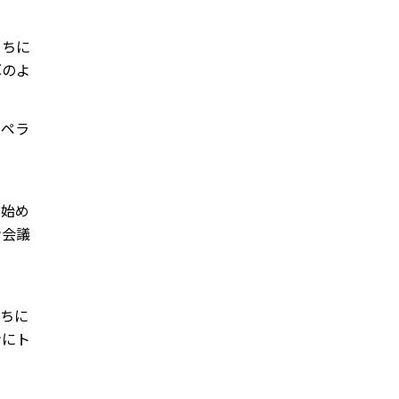
うちに
耳のよ
てペラ
を始め
ン会議
うちに
ンにト