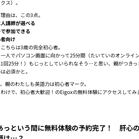
ックス）。
だ理由は、この3点。
本人講師が選べる
子で参加できる
心者向け
せこちらは3歳の完全初心者。
も一人でパソコン画面に向かって25分間（たいていのオンライ
は1回25分！）もじっとしていられなそう…と思い、親がつきっ
のは必須かと。
て、親のわたしも英語力は初心者マーク。
わけで、初心者大歓迎！のEigoxの無料体験にアクセスしてみ
あっという間に無料体験の予約完了！ 肝心
師は…？