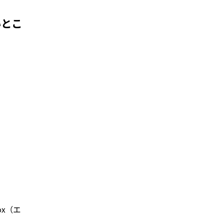
いとこ
x（エ