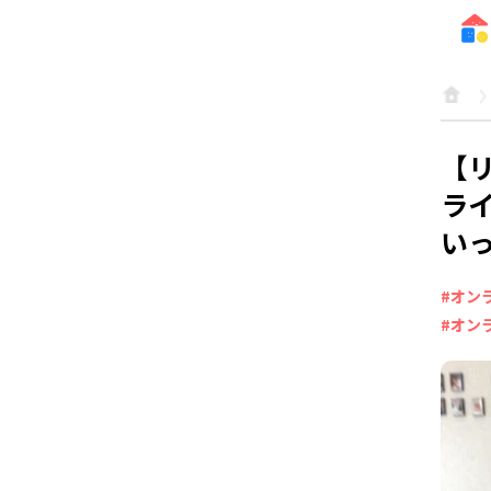
【
ラ
い
#オン
#オン