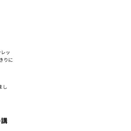
ンレッ
きりに
まし
の講