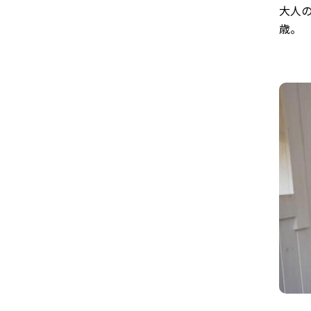
大人
ど
歳。
ル
幼