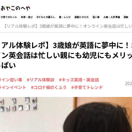
子育てのヒント
知育・遊び
子どもとの暮らし
食・レシピ
運動とからだ
習い事
入園・入学準備
漫画
【リアル体験レポ】3歳娘が英語に夢中に！オンライン英会話は忙し
リアル体験レポ】3歳娘が英語に夢中に！
イン英会話は忙しい親にも幼児にもメリ
っぱい
ライン習い事
#リアル体験談
#キッズ英語・英会話
202
ラインイベント
#コロナ禍のくふう
#子育てトレンド