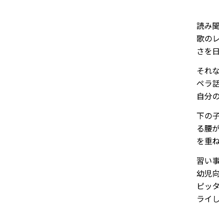
読み
歌の
さを
それ
ペラ
自分
下の
る腰
を重
習い
幼児
ピッ
ライ