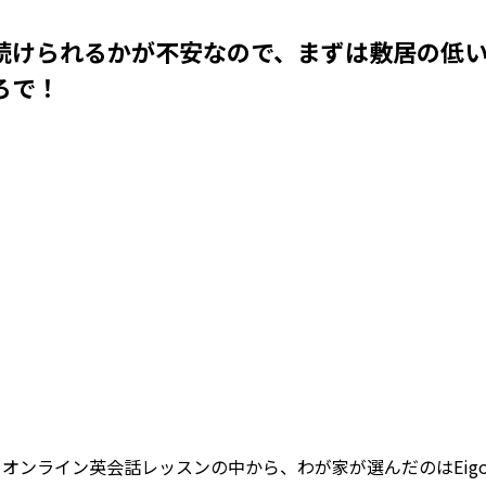
続けられるかが不安なので、まずは敷居の低
ろで！
Loaded
:
53.57%
/
Mute
オンライン英会話レッスンの中から、わが家が選んだのはEigo