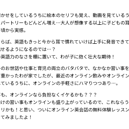
聞かせをしているうちに絵本のセリフも覚え、動画を見ている
レパートリーもどんどん増え…大人が想像する以上に子どもの
日頃から実感。
ならば、英語もきっと今から耳で慣れていけば上手に発音でき
話せるようになるのでは…？
の英語力のなさを棚に置いて、わが子に抱く壮大な期待！
子のお世話や仕事と育児の両立のバタバタで、なかなか習い事
が重かったわが家でしたが、最近のオンライン飲みやオンライ
ねているうちに、オンラインの手軽さにハマりつつあり…。
事も、オンラインなら負担なくイケるかも？？？
向けの習い事もオンラインも盛り上がっているので、これなら
タリかも！と思い、ついにオンライン英会話の無料体験レッス
してみましたよ！