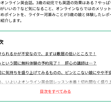
のオンライン英会話。3歳の幼児でも英語の効果はある？やっぱ
師がいいの？など気になること、オンラインならではのメリッ
すめポイントを、ライター河瀬みことが3歳の娘と体験したレポ
に紹介します。
次
けられるかが不安なので、まずは敷居の低いところで！
っという間に無料体験の予約完了！ 肝心の講師は…？
前に気持ちを盛り上げてみるものの、ピンとこない娘にやや不
あ、いよいよオンライン英会話レッスン本番！切れ間なく盛り
25分間
語の"興味付け"には充分！レッスン終了がなごり惜しい…
取りも気持ちもラク♪オンラインなら親もがんばらなくていい