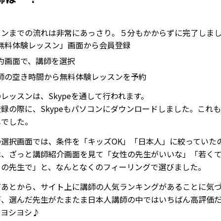
スンまでの流れは非常にあっさり。５分もかからずに完了しま
無料体験レッスン」画面から会員登録
約画面で、講師を選択
師の空き時間から無料体験レッスンを予約
レッスンは、Skypeを通して行われます。
録の際に、Skypeもパソコンにダウンロードしました。これ
単でした。
の選択画面では、条件を「キッズOK」「日本人」に絞っていた
は、ざっと講師紹介画面を見て「女性の先生がいいな」「若く
じの先生で」と、なんとなくのフィーリングで選びました。
だあとから、サイト上に講師の人気ランキングがあることに気
が、選んだ先生がたまたま日本人講師の中ではいちばん高評価
、ヨシヨシ♪