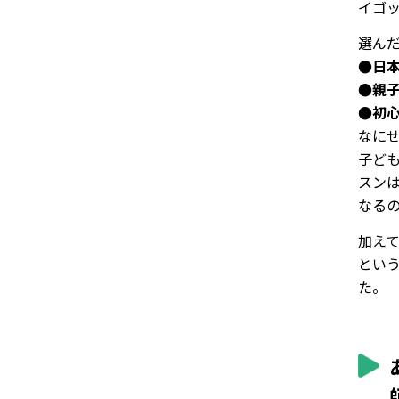
イゴ
選ん
●日
●親
●初
なに
子ど
スン
なる
加え
という
た。