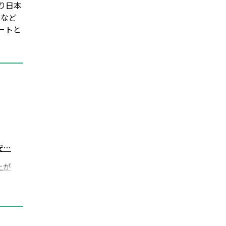
り日本
トなど
ートと
安…
上が
！