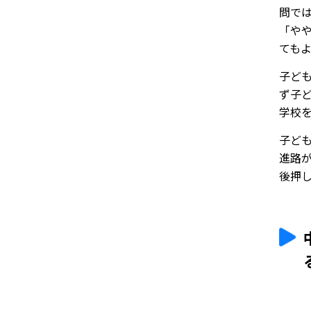
問で
「やや
てもよ
子ど
ず子ど
学校を
子ど
進路
後押