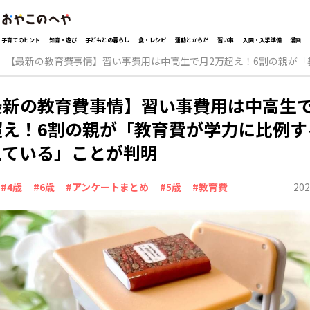
子育てのヒント
知育・遊び
子どもとの暮らし
食・レシピ
運動とからだ
習い事
入園・入学準備
漫画
【最新の教育費事情】習い事費用は中高生で月2万超え！6割の親が
最新の教育費事情】習い事費用は中高生で
超え！6割の親が「教育費が学力に比例す
えている」ことが判明
202
#4歳
#6歳
#アンケートまとめ
#5歳
#教育費