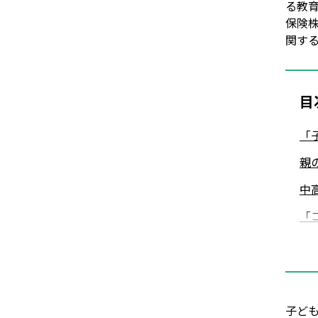
る教
保険株
関す
目
「
親
中
「
未
学
教
子ど