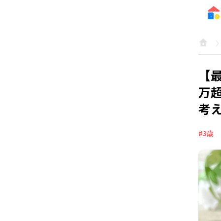
【
万
考
#3歳