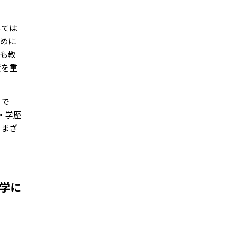
あては
ために
りも教
資を重
」で
・学歴
さまざ
大学に