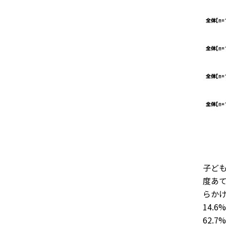
子ど
度あ
らか
14.
62.