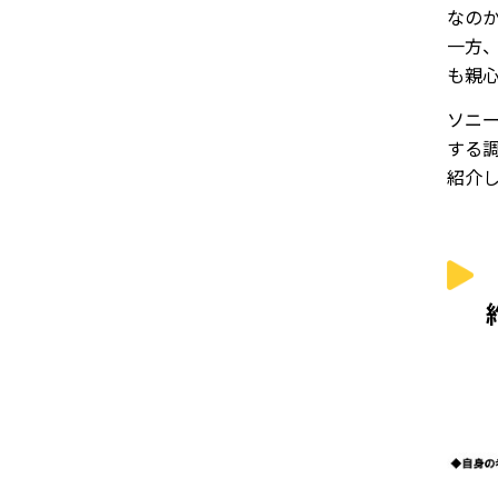
なの
一方
も親
ソニー
する
紹介