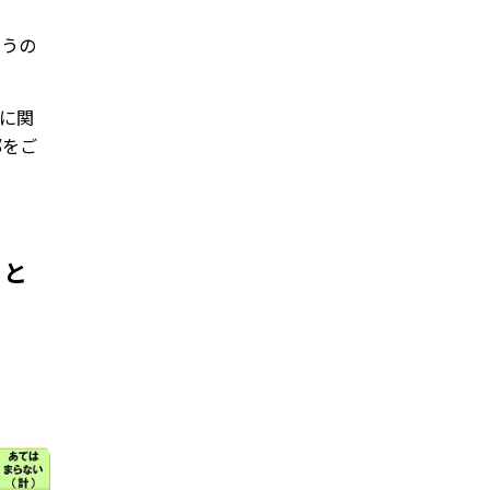
思うの
金に関
部をご
」と