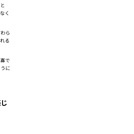
」と
せなく
だわら
られる
多寡で
ように
感じ