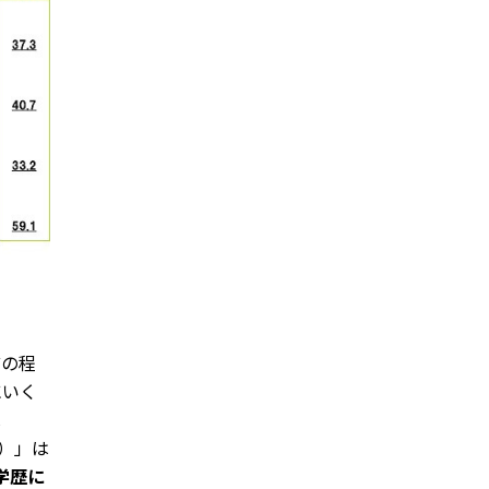
どの程
にいく
は
計）」は
学歴に