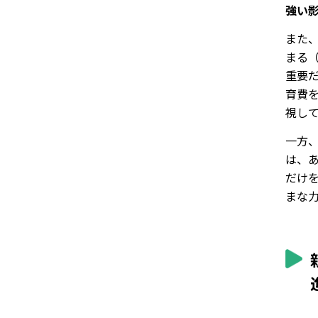
強い
また
まる（
重要だ
育費
視し
一方
は、
だけ
まな