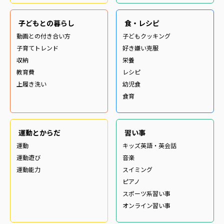
子どもとの暮らし
食・レシピ
動画との付き合い方
子どもクッキング
子育てトレンド
好き嫌い克服
収納
栄養
教育費
レシピ
上履き洗い
幼児食
食育
運動とからだ
習い事
運動
キッズ英語・英会話
運動遊び
音楽
運動能力
スイミング
ピアノ
スポーツ系習い事
オンライン習い事