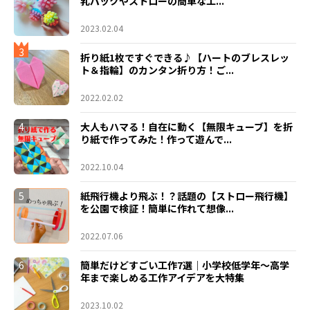
乳パックやストローの簡単な工...
2023.02.04
3
折り紙1枚ですぐできる♪【ハートのブレスレッ
ト＆指輪】のカンタン折り方！ご...
2022.02.02
4
大人もハマる！自在に動く【無限キューブ】を折
り紙で作ってみた！作って遊んで...
2022.10.04
5
紙飛行機より飛ぶ！？話題の【ストロー飛行機】
を公園で検証！簡単に作れて想像...
2022.07.06
6
簡単だけどすごい工作7選｜小学校低学年〜高学
年まで楽しめる工作アイデアを大特集
2023.10.02