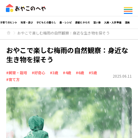
子育てのヒント
知育・遊び
子どもとの暮らし
食・レシピ
運動とからだ
習い事
入園・入学準備
漫画
おやこで楽しむ梅雨の自然観察：身近な生き物を探そう
おやこで楽しむ梅雨の自然観察：身近な
生き物を探そう
#飼育・栽培
#好奇心
#3歳
#4歳
#6歳
#5歳
2025.06.11
#育て方