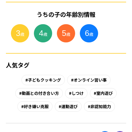
うちの子の年齢別情報
3
4
5
6
小
学
生
歳
歳
歳
歳
人気タグ
子どもクッキング
オンライン習い事
動画との付き合い方
しつけ
室内遊び
好き嫌い克服
運動遊び
非認知能力