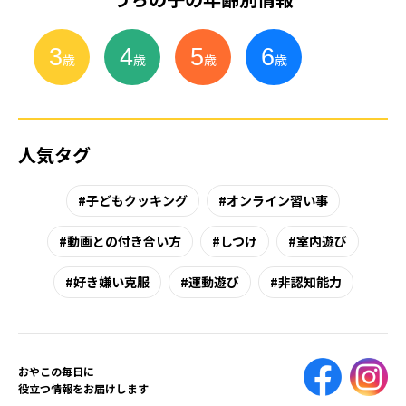
3
4
5
6
小
学
生
歳
歳
歳
歳
人気タグ
子どもクッキング
オンライン習い事
動画との付き合い方
しつけ
室内遊び
好き嫌い克服
運動遊び
非認知能力
おやこの毎日に
役立つ情報をお届けします