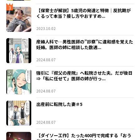
3
【保育士が解説】5歳児の発達と特徴｜反抗期が
くるって本当？接し方やおすすめ...
2023.10.02
4
産婦人科で…男性医師の”診察”に違和感を覚えた
妊婦。医師の姉に相談した数週...
2024.08.07
5
強引に『叔父の産院』へ転院させた夫。だが後日
⇒「私に任せて」医師の姉が行っ...
2024.08.07
6
出産前に転院した妻＃5
2024.08.07
7
【ダイソー工作】たった400円で完成する「おう