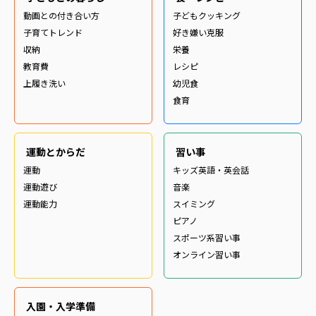
動画との付き合い方
子どもクッキング
子育てトレンド
好き嫌い克服
収納
栄養
教育費
レシピ
上履き洗い
幼児食
食育
運動とからだ
習い事
運動
キッズ英語・英会話
運動遊び
音楽
運動能力
スイミング
ピアノ
スポーツ系習い事
オンライン習い事
入園・入学準備