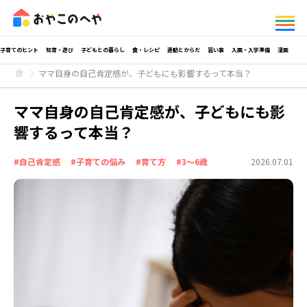
子育てのヒント
知育・遊び
子どもとの暮らし
食・レシピ
運動とからだ
習い事
入園・入学準備
漫画
ママ自身の自己肯定感が、子どもにも影響するって本当？
ママ自身の自己肯定感が、子どもにも影
響するって本当？
#自己肯定感
#子育ての悩み
#育て方
#3～6歳
2026.07.01