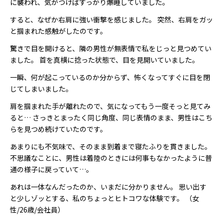
に襲われ、気がつけばすっかり爆睡していました。
すると、なぜか右肩に強い衝撃を感じました。 突然、右肩をガッ
と掴まれた感触がしたのです。
驚きで目を開けると、隣の男性が無表情で私をじっと見つめてい
ました。 首を真横に捻った状態で、目を見開いていました。
一瞬、何が起こっているのか分からず、怖くなってすぐに目を閉
じてしまいました。
肩を掴まれた手が離れたので、気になってもう一度そっと見てみ
ると… さっきとまったく同じ角度、同じ表情のまま、男性はこち
らを見つめ続けていたのです。
あまりにも不気味で、そのまま到着まで寝たふりを貫きました。
不思議なことに、男性は着陸のときには何事もなかったように普
通の様子に戻っていて…。
あれは一体なんだったのか、いまだに分かりません。 思い出す
と少しゾッとする、私のちょっとヒトコワな体験です。 （女
性/26歳/会社員）