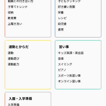
動画との付き合い方
子どもクッキング
子育てトレンド
好き嫌い克服
収納
栄養
教育費
レシピ
上履き洗い
幼児食
食育
運動とからだ
習い事
運動
キッズ英語・英会話
運動遊び
音楽
運動能力
スイミング
ピアノ
スポーツ系習い事
オンライン習い事
入園・入学準備
入学準備