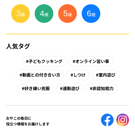
3
4
5
6
小
学
生
歳
歳
歳
歳
人気タグ
子どもクッキング
オンライン習い事
動画との付き合い方
しつけ
室内遊び
好き嫌い克服
運動遊び
非認知能力
おやこの毎日に
役立つ情報をお届けします