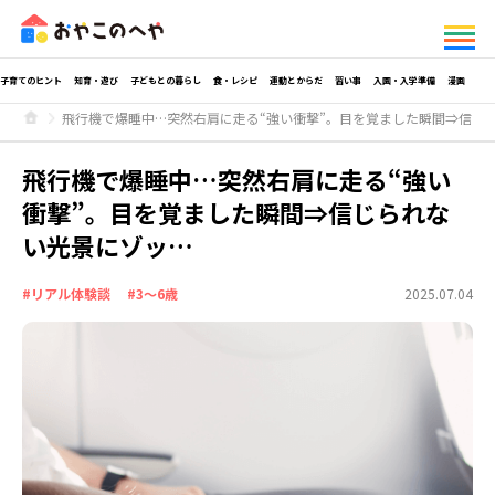
子育てのヒント
知育・遊び
子どもとの暮らし
食・レシピ
運動とからだ
習い事
入園・入学準備
漫画
飛行機で爆睡中…突然右肩に走る“強い衝撃”。目を覚ました瞬間⇒信じ
飛行機で爆睡中…突然右肩に走る“強い
衝撃”。目を覚ました瞬間⇒信じられな
い光景にゾッ…
#リアル体験談
#3～6歳
2025.07.04