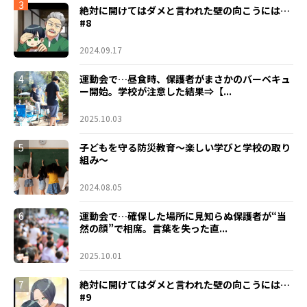
3
絶対に開けてはダメと言われた壁の向こうには…
#8
2024.09.17
4
運動会で…昼食時、保護者がまさかのバーベキュ
ー開始。学校が注意した結果⇒【...
2025.10.03
5
子どもを守る防災教育～楽しい学びと学校の取り
組み～
2024.08.05
6
運動会で…確保した場所に見知らぬ保護者が“当
然の顔”で相席。言葉を失った直...
2025.10.01
7
絶対に開けてはダメと言われた壁の向こうには…
#9