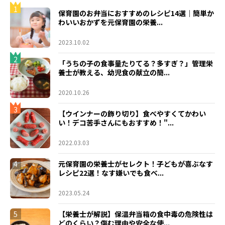
1
保育園のお弁当におすすめのレシピ14選｜簡単か
わいいおかずを元保育園の栄養...
2023.10.02
2
「うちの子の食事量たりてる？多すぎ？」管理栄
養士が教える、幼児食の献立の簡...
2020.10.26
3
【ウインナーの飾り切り】食べやすくてかわい
い！デコ苦手さんにもおすすめ！"...
2022.03.03
4
元保育園の栄養士がセレクト！子どもが喜ぶなす
レシピ22選！なす嫌いでも食べ...
2023.05.24
5
【栄養士が解説】保温弁当箱の食中毒の危険性は
どのくらい？傷む理由や安全な使...