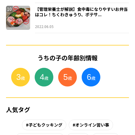
10
【管理栄養士が解説】食中毒になりやすいお弁当
はコレ！ちくわきゅうり、ポテサ...
2022.06.05
うちの子の年齢別情報
3
4
5
6
小
学
生
歳
歳
歳
歳
人気タグ
子どもクッキング
オンライン習い事