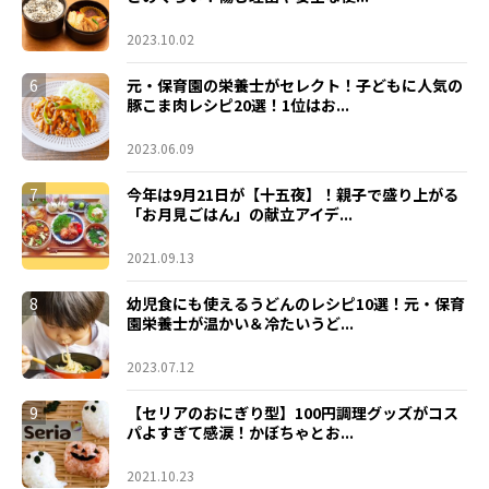
2023.10.02
6
元・保育園の栄養士がセレクト！子どもに人気の
豚こま肉レシピ20選！1位はお...
2023.06.09
7
今年は9月21日が【十五夜】！親子で盛り上がる
「お月見ごはん」の献立アイデ...
2021.09.13
8
幼児食にも使えるうどんのレシピ10選！元・保育
園栄養士が温かい＆冷たいうど...
2023.07.12
9
【セリアのおにぎり型】100円調理グッズがコス
パよすぎて感涙！かぼちゃとお...
2021.10.23