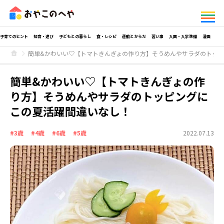
子育てのヒント
知育・遊び
子どもとの暮らし
食・レシピ
運動とからだ
習い事
入園・入学準備
漫画
簡単&かわいい♡【トマトきんぎょの作り方】そうめんやサラダのトッ
簡単&かわいい♡【トマトきんぎょの作
り方】そうめんやサラダのトッピングに
この夏活躍間違いなし！
#3歳
#4歳
#6歳
#5歳
2022.07.13