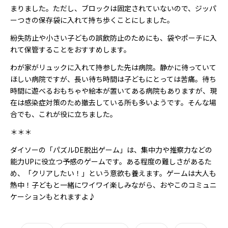
まりました。ただし、ブロックは固定されていないので、ジッパ
ーつきの保存袋に入れて持ち歩くことにしました。
紛失防止や小さい子どもの誤飲防止のためにも、袋やポーチに入
れて保管することをおすすめします。
わが家がリュックに入れて持参した先は病院。静かに待っていて
ほしい病院ですが、長い待ち時間は子どもにとっては苦痛。待ち
時間に遊べるおもちゃや絵本が置いてある病院もありますが、現
在は感染症対策のため撤去している所も多いようです。そんな場
合でも、これが役に立ちました。
＊＊＊
ダイソーの「パズルDE脱出ゲーム」は、集中力や推察力などの
能力UPに役立つ予感のゲームです。ある程度の難しさがあるた
め、「クリアしたい！」という意欲も養えます。ゲームは大人も
熱中！子どもと一緒にワイワイ楽しみながら、おやこのコミュニ
ケーションもとれますよ♪