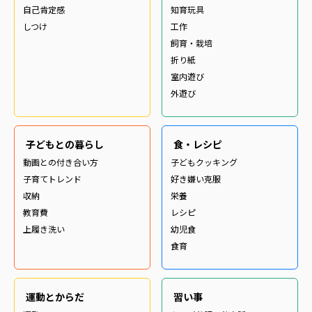
自己肯定感
知育玩具
しつけ
工作
飼育・栽培
折り紙
室内遊び
外遊び
子どもとの暮らし
食・レシピ
動画との付き合い方
子どもクッキング
子育てトレンド
好き嫌い克服
収納
栄養
教育費
レシピ
上履き洗い
幼児食
食育
運動とからだ
習い事