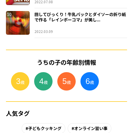
2022.07.08
10
回してびっくり！牛乳パックとダイソーの折り紙
で作る「レインボーコマ」が美し...
2022.03.09
うちの子の年齢別情報
3
4
5
6
小
学
生
歳
歳
歳
歳
人気タグ
子どもクッキング
オンライン習い事