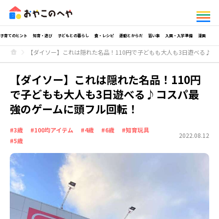
子育てのヒント
知育・遊び
子どもとの暮らし
食・レシピ
運動とからだ
習い事
入園・入学準備
漫画
【ダイソー】これは隠れた名品！110円で子どもも大人も3日遊べる♪
【ダイソー】これは隠れた名品！110円
で子どもも大人も3日遊べる♪コスパ最
強のゲームに頭フル回転！
#3歳
#100均アイテム
#4歳
#6歳
#知育玩具
2022.08.12
#5歳