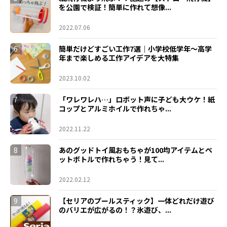
を公園で検証！簡単に作れて想像...
2022.07.06
6
簡単だけどすごい工作7選｜小学校低学年〜高学
年まで楽しめる工作アイデアを大特集
2023.10.02
7
「ワレワレハ…」ロボット声に子ども大ウケ！紙
コップとアルミホイルで作れちゃ...
2022.11.22
8
あのグッドトイ風おもちゃが100均アイテムとペ
ットボトルで作れちゃう！見て...
2022.02.12
9
【セリアのプールスティック】一体どれだけ遊び
のバリエが広がるの！？氷遊び、...