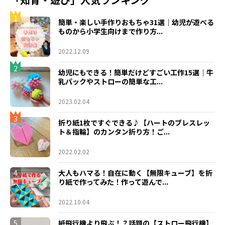
1
簡単・楽しい手作りおもちゃ31選｜幼児が遊べる
ものから小学生向けまで作り方...
2022.12.09
2
幼児にもできる！簡単だけどすごい工作15選｜牛
乳パックやストローの簡単な工...
2023.02.04
3
折り紙1枚ですぐできる♪【ハートのブレスレッ
ト＆指輪】のカンタン折り方！ご...
2022.02.02
4
大人もハマる！自在に動く【無限キューブ】を折
り紙で作ってみた！作って遊んで...
2022.10.04
5
紙飛行機より飛ぶ！？話題の【ストロー飛行機】