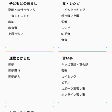
子どもとの暮らし
食・レシピ
動画との付き合い方
子どもクッキング
子育てトレンド
好き嫌い克服
収納
栄養
教育費
レシピ
上履き洗い
幼児食
食育
運動とからだ
習い事
運動
キッズ英語・英会話
運動遊び
音楽
運動能力
スイミング
ピアノ
スポーツ系習い事
オンライン習い事