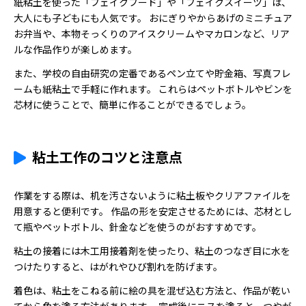
紙粘土を使った「フェイクフード」や「フェイクスイーツ」は、
大人にも子どもにも人気です。 おにぎりやからあげのミニチュア
お弁当や、本物そっくりのアイスクリームやマカロンなど、リア
ルな作品作りが楽しめます。
また、学校の自由研究の定番であるペン立てや貯金箱、写真フレ
ームも紙粘土で手軽に作れます。 これらはペットボトルやビンを
芯材に使うことで、簡単に作ることができるでしょう。
粘土工作のコツと注意点
作業をする際は、机を汚さないように粘土板やクリアファイルを
用意すると便利です。 作品の形を安定させるためには、芯材とし
て瓶やペットボトル、針金などを使うのがおすすめです。
粘土の接着には木工用接着剤を使ったり、粘土のつなぎ目に水を
つけたりすると、はがれやひび割れを防げます。
着色は、粘土をこねる前に絵の具を混ぜ込む方法と、作品が乾い