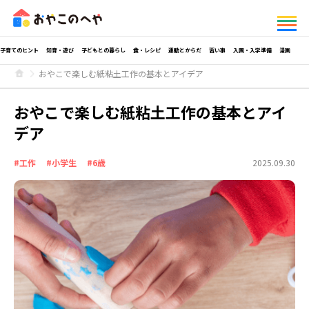
子育てのヒント
知育・遊び
子どもとの暮らし
食・レシピ
運動とからだ
習い事
入園・入学準備
漫画
おやこで楽しむ紙粘土工作の基本とアイデア
おやこで楽しむ紙粘土工作の基本とアイ
デア
#工作
#小学生
#6歳
2025.09.30