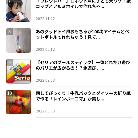
7
「ワレワレハ…」ロボット声に子ども大ウケ！紙
コップとアルミホイルで作れちゃ...
2022.11.22
8
あのグッドトイ風おもちゃが100均アイテムとペ
ットボトルで作れちゃう！見て...
2022.02.12
9
【セリアのプールスティック】一体どれだけ遊び
のバリエが広がるの！？氷遊び、...
2022.07.08
10
回してびっくり！牛乳パックとダイソーの折り紙
で作る「レインボーコマ」が美し...
2022.03.09