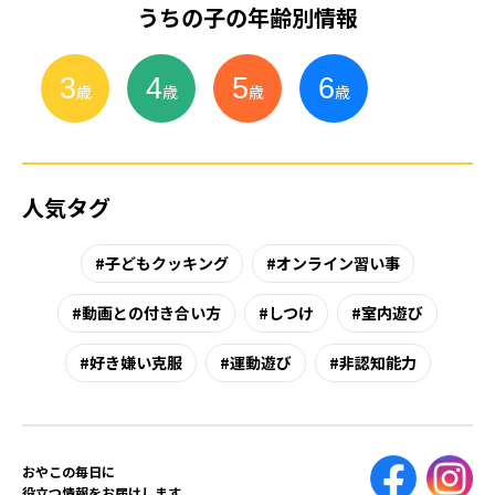
うちの子の年齢別情報
3
4
5
6
小
学
生
歳
歳
歳
歳
人気タグ
子どもクッキング
オンライン習い事
動画との付き合い方
しつけ
室内遊び
好き嫌い克服
運動遊び
非認知能力
おやこの毎日に
役立つ情報をお届けします