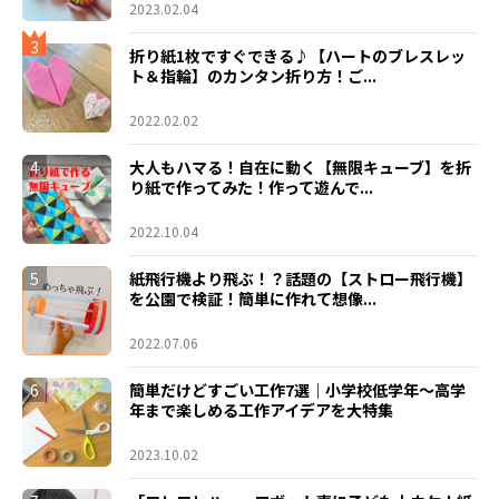
2023.02.04
3
折り紙1枚ですぐできる♪【ハートのブレスレッ
ト＆指輪】のカンタン折り方！ご...
2022.02.02
4
大人もハマる！自在に動く【無限キューブ】を折
り紙で作ってみた！作って遊んで...
2022.10.04
5
紙飛行機より飛ぶ！？話題の【ストロー飛行機】
を公園で検証！簡単に作れて想像...
2022.07.06
6
簡単だけどすごい工作7選｜小学校低学年〜高学
年まで楽しめる工作アイデアを大特集
2023.10.02