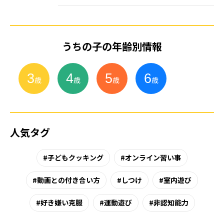
うちの子の年齢別情報
3
4
5
6
小
学
生
歳
歳
歳
歳
人気タグ
子どもクッキング
オンライン習い事
動画との付き合い方
しつけ
室内遊び
好き嫌い克服
運動遊び
非認知能力