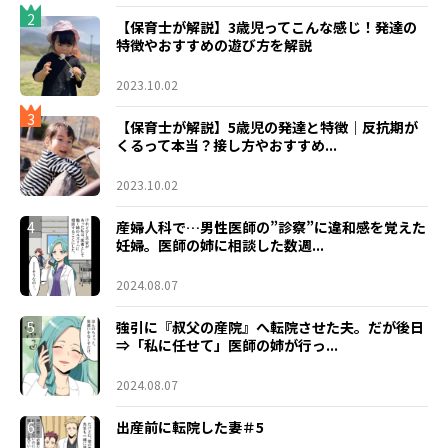
2
【保育士が解説】3歳児ってこんな感じ！発達の
特徴やおすすめの遊び方を解説
2023.10.02
3
【保育士が解説】5歳児の発達と特徴｜反抗期が
くるって本当？接し方やおすすめ...
2023.10.02
4
産婦人科で…男性医師の”診察”に違和感を覚えた
妊婦。医師の姉に相談した数週...
2024.08.07
5
強引に『叔父の産院』へ転院させた夫。だが後日
⇒「私に任せて」医師の姉が行っ...
2024.08.07
6
出産前に転院した妻＃5