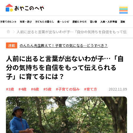
子育てのヒント
知育・遊び
子どもとの暮らし
食・レシピ
運動とからだ
習い事
入園・入学準備
漫画
人前に出ると言葉が出ないわが子…「自分の気持ちを自信をもって伝え
連載
のんたん先生教えて！子育ての気になる…どうすべき？
人前に出ると言葉が出ないわが子…「自
分の気持ちを自信をもって伝えられる
子」に育てるには？
#3歳
#4歳
#6歳
#5歳
#子育ての悩み
#育て方
2022.11.09