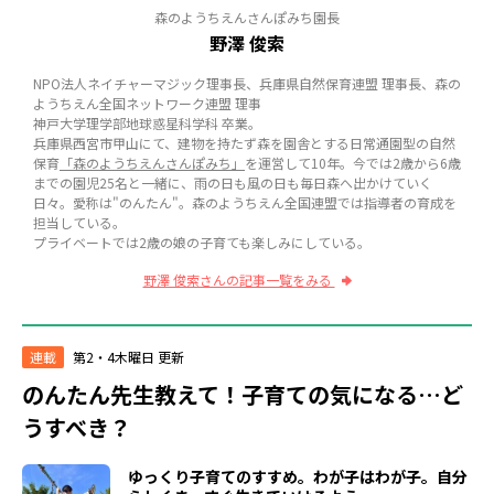
森のようちえんさんぽみち園長
野澤 俊索
NPO法人ネイチャーマジック理事長、兵庫県自然保育連盟 理事長、森の
ようちえん全国ネットワーク連盟 理事
神戸大学理学部地球惑星科学科 卒業。
兵庫県西宮市甲山にて、建物を持たず森を園舎とする日常通園型の自然
保育
「森のようちえんさんぽみち」
を運営して10年。今では2歳から6歳
までの園児25名と一緒に、雨の日も風の日も毎日森へ出かけていく
日々。愛称は"のんたん"。森のようちえん全国連盟では指導者の育成を
担当している。
プライベートでは2歳の娘の子育ても楽しみにしている。
野澤 俊索さんの記事一覧をみる
連載
第2・4木曜日 更新
のんたん先生教えて！子育ての気になる…ど
うすべき？
ゆっくり子育てのすすめ。わが子はわが子。自分