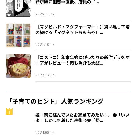
請求額に困惑⇒直後、店員の『...
2025.11.22
【マグビルド・マグフォーマー…】買い足して増
え続ける「マグネットおもちゃ」...
2021.10.19
【コストコ】年末年始にぴったりの新作デリをマ
ニアがレビュー！肉も魚介も大盤...
2022.12.14
「子育てのヒント」人気ランキング
1
娘「前に住んでいたお家見てみたい！」妻「いい
よ」しかし到着した直後⇒夫「帰...
2024.08.10