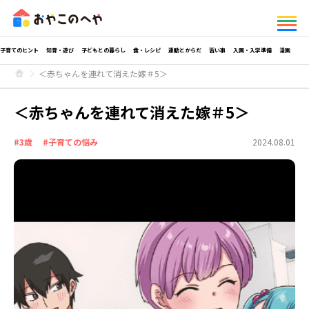
子育てのヒント
知育・遊び
子どもとの暮らし
食・レシピ
運動とからだ
習い事
入園・入学準備
漫画
＜赤ちゃんを連れて消えた嫁＃5＞
＜赤ちゃんを連れて消えた嫁＃5＞
#3歳
#子育ての悩み
2024.08.01