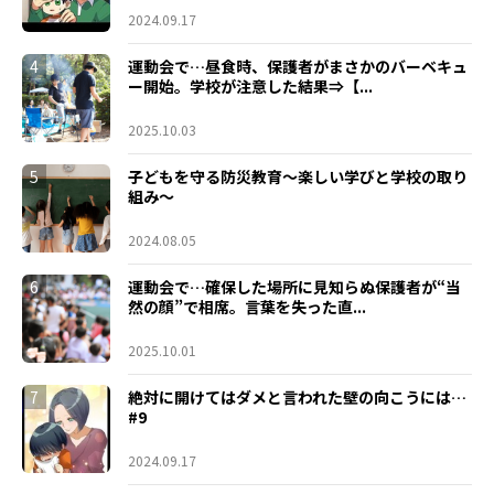
2024.09.17
4
運動会で…昼食時、保護者がまさかのバーベキュ
ー開始。学校が注意した結果⇒【...
2025.10.03
5
子どもを守る防災教育～楽しい学びと学校の取り
組み～
2024.08.05
6
運動会で…確保した場所に見知らぬ保護者が“当
然の顔”で相席。言葉を失った直...
2025.10.01
7
絶対に開けてはダメと言われた壁の向こうには…
#9
2024.09.17