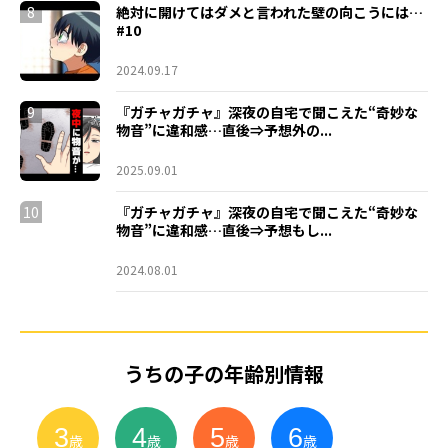
8
絶対に開けてはダメと言われた壁の向こうには…
#10
2024.09.17
9
『ガチャガチャ』深夜の自宅で聞こえた“奇妙な
物音”に違和感…直後⇒予想外の...
2025.09.01
10
『ガチャガチャ』深夜の自宅で聞こえた“奇妙な
物音”に違和感…直後⇒予想もし...
2024.08.01
うちの子の年齢別情報
3
4
5
6
小
学
生
歳
歳
歳
歳