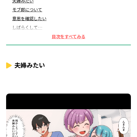
夫婦みたい
モブ郎について
意思を確認したい
しばらくして…
2人で話し合い
弁護士がいた方がいい
変な勘繰りをされかねない
役に立てていないゲン
夫婦みたい
使いたくなかった奥の手