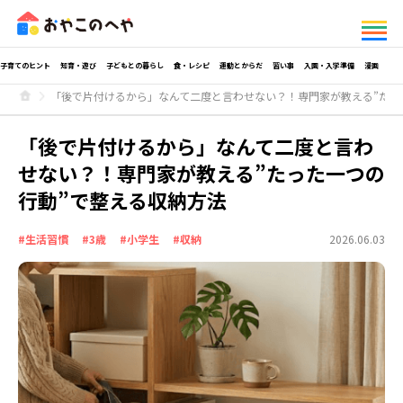
子育てのヒント
知育・遊び
子どもとの暮らし
食・レシピ
運動とからだ
習い事
入園・入学準備
漫画
「後で片付けるから」なんて二度と言わせない？！専門家が教える”たっ
「後で片付けるから」なんて二度と言わ
せない？！専門家が教える”たった一つの
行動”で整える収納方法
#生活習慣
#3歳
#小学生
#収納
2026.06.03