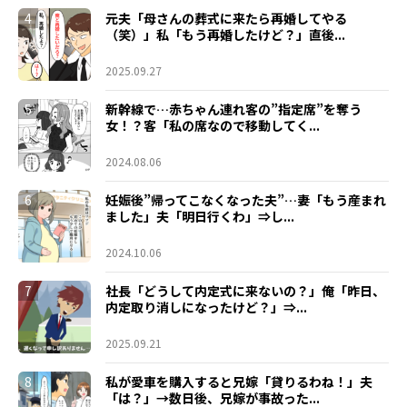
4
元夫「母さんの葬式に来たら再婚してやる
（笑）」私「もう再婚したけど？」直後...
2025.09.27
5
新幹線で…赤ちゃん連れ客の”指定席”を奪う
女！？客「私の席なので移動してく...
2024.08.06
6
妊娠後”帰ってこなくなった夫”…妻「もう産まれ
ました」夫「明日行くわ」⇒し...
2024.10.06
7
社長「どうして内定式に来ないの？」俺「昨日、
内定取り消しになったけど？」⇒...
2025.09.21
8
私が愛車を購入すると兄嫁「貸りるわね！」夫
「は？」→数日後、兄嫁が事故った...