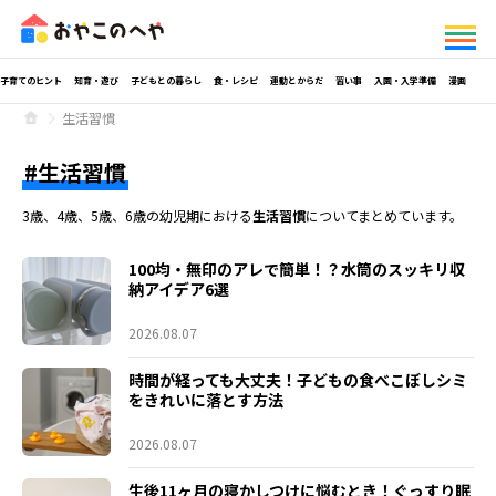
子育てのヒント
知育・遊び
子どもとの暮らし
食・レシピ
運動とからだ
習い事
入園・入学準備
漫画
生活習慣
生活習慣
3歳、4歳、5歳、6歳の幼児期における
生活習慣
についてまとめています。
100均・無印のアレで簡単！？水筒のスッキリ収
納アイデア6選
2026.08.07
時間が経っても大丈夫！子どもの食べこぼしシミ
をきれいに落とす方法
2026.08.07
生後11ヶ月の寝かしつけに悩むとき！ぐっすり眠