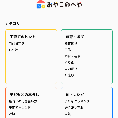
カテゴリ
子育てのヒント
知育・遊び
自己肯定感
知育玩具
しつけ
工作
飼育・栽培
折り紙
室内遊び
外遊び
子どもとの暮らし
食・レシピ
動画との付き合い方
子どもクッキング
子育てトレンド
好き嫌い克服
収納
栄養