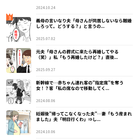
2024.10.24
3
義母の言いなり夫「母さんが同居しないなら離婚
しろって。どうする？」と言うの...
2025.07.02
4
元夫「母さんの葬式に来たら再婚してやる
（笑）」私「もう再婚したけど？」直後...
2025.09.27
5
新幹線で…赤ちゃん連れ客の”指定席”を奪う
女！？客「私の席なので移動してく...
2024.08.06
6
妊娠後”帰ってこなくなった夫”…妻「もう産まれ
ました」夫「明日行くわ」⇒し...
2024.10.06