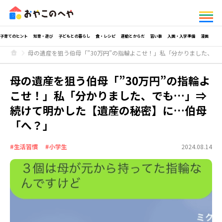
子育てのヒント
知育・遊び
子どもとの暮らし
食・レシピ
運動とからだ
習い事
入園・入学準備
漫画
母の遺産を狙う伯母「”30万円”の指輪よこせ！」私「分かりました、
母の遺産を狙う伯母「”30万円”の指輪よ
こせ！」私「分かりました、でも…」⇒
続けて明かした【遺産の秘密】に…伯母
「へ？」
#生活習慣
#小学生
2024.08.14