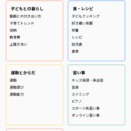
子どもとの暮らし
食・レシピ
動画との付き合い方
子どもクッキング
子育てトレンド
好き嫌い克服
収納
栄養
教育費
レシピ
上履き洗い
幼児食
食育
運動とからだ
習い事
運動
キッズ英語・英会話
運動遊び
音楽
運動能力
スイミング
ピアノ
スポーツ系習い事
オンライン習い事