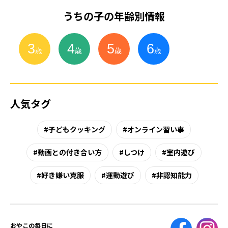
うちの子の年齢別情報
3
4
5
6
小
学
生
歳
歳
歳
歳
人気タグ
子どもクッキング
オンライン習い事
動画との付き合い方
しつけ
室内遊び
好き嫌い克服
運動遊び
非認知能力
おやこの毎日に