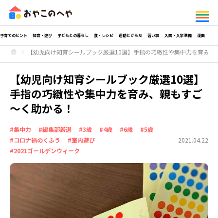
子育てのヒント
知育・遊び
子どもとの暮らし
食・レシピ
運動とからだ
習い事
入園・入学準備
漫画
【幼児向け知育シールブック厳選10選】手指の巧緻性や集中力を育み、
【幼児向け知育シールブック厳選10選】
手指の巧緻性や集中力を育み、親もすご
～く助かる！
#集中力
#編集部厳選
#3歳
#4歳
#6歳
#5歳
#コロナ禍のくふう
#室内遊び
2021.04.22
#2021ゴールデンウィーク