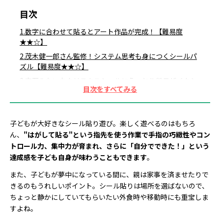
目次
1.数字に合わせて貼るとアート作品が完成！【難易度
★★☆】
2.茂木健一郎さん監修！システム思考も身につくシールパ
ズル【難易度★★☆】
3.宝石みたいなクリスタルシールにうっとり♡モザイクシ
ール【難易度★★★】
4.たっぷり30枚！モンテッソーリ教育のシール貼りセット
【難易度★☆☆】
子どもが大好きなシール貼り遊び。楽しく遊べるのはもちろ
5.貼ってはがせる365枚のシールで効率的に育脳！くぼた
ん、
"はがして貼る"という指先を使う作業で手指の巧緻性やコン
式シールブック【難易度★☆☆】
トロール力、集中力が育まれ、さらに「自分でできた！」という
6.病院教授推薦！4つの要素が脳を刺激する知育シールパ
達成感を子ども自身が味わうこともできます
。
ズル【難易度★★☆】
また、子どもが夢中になっている間に、親は家事を済ませたりで
7.うんこ先生と一緒だから楽しい！絵本みたいなシールブ
きるのもうれしいポイント。シール貼りは場所を選ばないので、
ック【難易度★☆☆】
ちょっと静かにしていてもらいたい外食時や移動時にも重宝しま
8.貼ってはがせる！指導ポイント＆がんばりシール付き
すよね。
【難易度★☆☆】