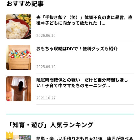
おすすめ記事
夫「手抜き飯？（笑）」体調不良の妻に暴言。直
後⇒子どもに向かって放たれた【...
2026.06.10
おもちゃ収納はDIYで！便利グッズも紹介
2025.09.10
睡眠時間確保との戦い…だけど自分時間もほし
い！子育て中ママたちのモーニング...
2021.10.27
「知育・遊び」人気ランキング
1
簡単・楽しい手作りおもちゃ31選｜幼児が遊べる