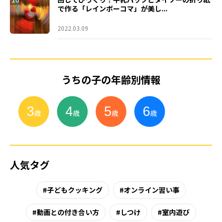
で作る「レインボーコマ」が美し...
2022.03.09
うちの子の年齢別情報
3
4
5
6
小
学
生
歳
歳
歳
歳
人気タグ
子どもクッキング
オンライン習い事
動画との付き合い方
しつけ
室内遊び