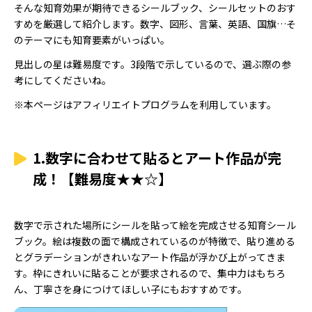
そんな知育効果が期待できるシールブック、シールセットのおす
9.1000枚貼り終わると図鑑が完成！文字・数を学べるシー
すめを厳選して紹介します。数字、図形、言葉、英語、国旗…そ
ルブック【難易度★★☆】
のテーマにも知育要素がいっぱい。
10.図鑑にもなる世界197か国の国旗シール絵本【難易度
★★☆】
見出しの星は難易度です。3段階で示しているので、選ぶ際の参
考にしてくださいね。
※本ページはアフィリエイトプログラムを利用しています。
1.数字に合わせて貼るとアート作品が完
成！【難易度★★☆】
数字で示された場所にシールを貼って絵を完成させる知育シール
ブック。絵は複数の面で構成されているのが特徴で、貼り進める
とグラデーションがきれいなアート作品が浮かび上がってきま
す。枠にきれいに貼ることが要求されるので、集中力はもちろ
ん、丁寧さを身につけてほしい子にもおすすめです。