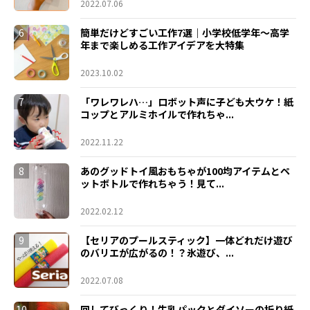
2022.07.06
6
簡単だけどすごい工作7選｜小学校低学年〜高学
年まで楽しめる工作アイデアを大特集
2023.10.02
7
「ワレワレハ…」ロボット声に子ども大ウケ！紙
コップとアルミホイルで作れちゃ...
2022.11.22
8
あのグッドトイ風おもちゃが100均アイテムとペ
ットボトルで作れちゃう！見て...
2022.02.12
9
【セリアのプールスティック】一体どれだけ遊び
のバリエが広がるの！？氷遊び、...
2022.07.08
10
回してびっくり！牛乳パックとダイソーの折り紙