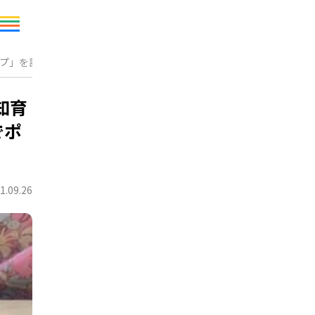
ポップ」を試したら親子でポコポコ沼にハマったよ♪
知育
でポ
1.09.26