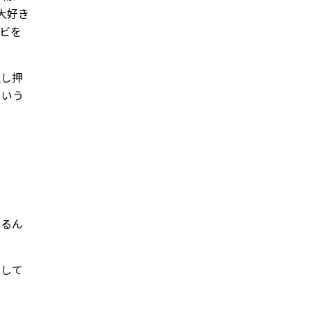
大好き
ビを
返し押
という
！
なるん
コして