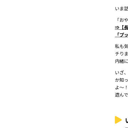
いま
「お
⇒【
「プ
私も
チり
内緒
いざ
か知っ
よ～
遊ん