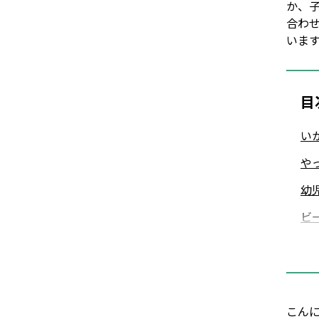
か、
合わ
いま
目
い
や
幼
ビ
遊
プ
こん