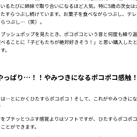
ているたびに姉妹で取り合いになるほど人気。特に5歳の次女は
ひたすらつぶし続けています。お菓子を食べながらつぶし、テレ
がらつぶし…（笑）。
Sでプッシュポップを見たとき、ポコポコという音と何度も繰り
遊べることに「子どもたちが絶対好きそう！」と思い購入した
です。
やっぱり…！！やみつきになるポコポコ感触
方は…とにかくひたすらポコポコ！そして、これがやみつきに
♡
材をプチッとつぶす感覚よりはソフトですが、ひたすらポコポ
むことができます。