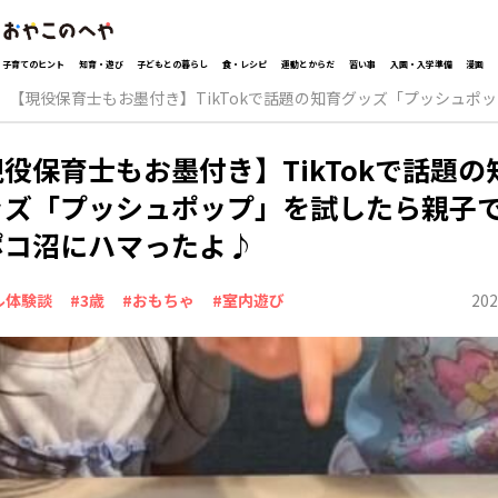
子育てのヒント
知育・遊び
子どもとの暮らし
食・レシピ
運動とからだ
習い事
入園・入学準備
漫画
【現役保育士もお墨付き】TikTokで話題の知育グッズ「プッシュ
役保育士もお墨付き】TikTokで話題の
ッズ「プッシュポップ」を試したら親子
ポコ沼にハマったよ♪
202
ル体験談
#3歳
#おもちゃ
#室内遊び