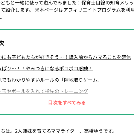
子どもと一緒に使って遊んでみました！保育士目線の知育メリ
せて紹介します。 ※本ページはアフィリエイトプログラムを利
す。
次
かにも子どもたちが好きそう…！購入前からハマることを確信
っぱり…！！やみつきになるポコポコ感触！
児でもわかりやすいルールの「陣地取りゲーム」
ー玉やボールを入れて指先のトレーニング
び方は無限大！数字を覚える学びにもつながる
ッシュポップの知育メリットは？保育士さんに聞いてみました
にちは。2人姉妹を育てるママライター、高橋ゆうです。