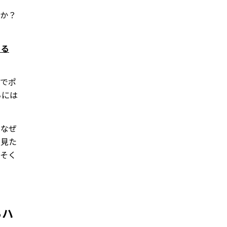
すか？
こる
トでポ
ちには
、なぜ
で見た
っそく
らハ