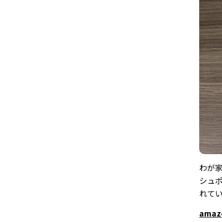
わが家
シュ
れて
ama