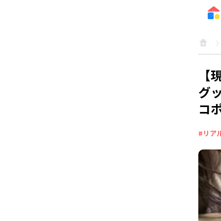
【現
グ
コ
#リア