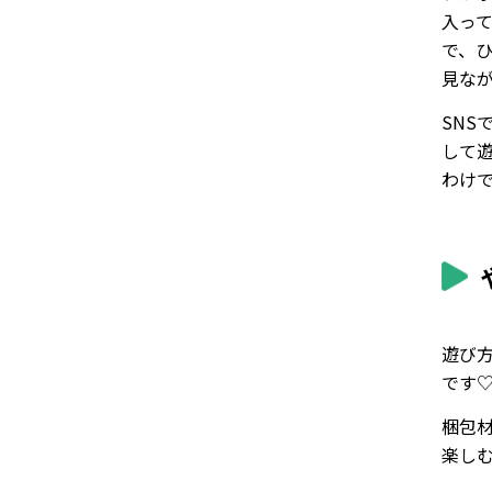
入っ
で、
見な
SN
して
わけ
遊び
です
梱包
楽し