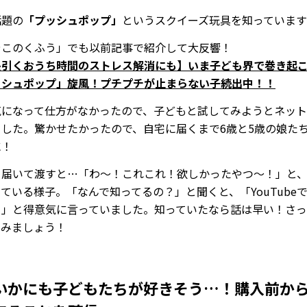
話題の
「プッシュポップ」
というスクイーズ玩具を知っていま
やこのくふう」でも以前記事で紹介して大反響！
長引くおうち時間のストレス解消にも】いま子ども界で巻き起
ッシュポップ」旋風！プチプチが止まらない子続出中！！
気になって仕方がなかったので、子どもと試してみようとネッ
ました。驚かせたかったので、自宅に届くまで6歳と5歳の娘た
に！
、届いて渡すと…「わ～！これこれ！欲しかったやつ～！」と
ている様子。「なんで知ってるの？」と聞くと、「YouTube
！」と得意気に言っていました。知っていたなら話は早い！さ
でみましょう！
いかにも子どもたちが好きそう…！購入前か