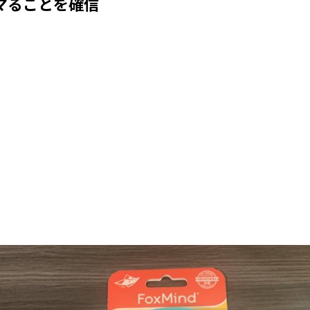
マることを確信
Loaded
:
53.57%
/
Mute