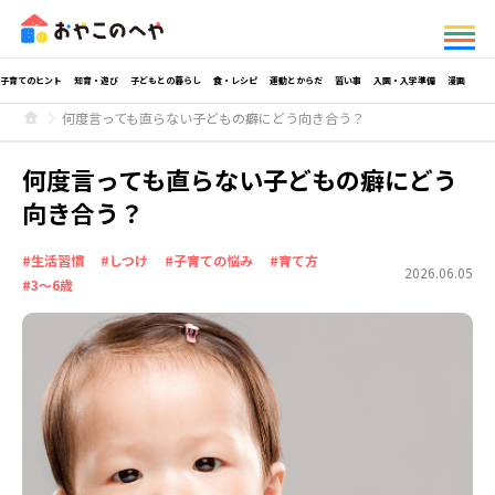
子育てのヒント
知育・遊び
子どもとの暮らし
食・レシピ
運動とからだ
習い事
入園・入学準備
漫画
何度言っても直らない子どもの癖にどう向き合う？
何度言っても直らない子どもの癖にどう
向き合う？
#生活習慣
#しつけ
#子育ての悩み
#育て方
2026.06.05
#3～6歳