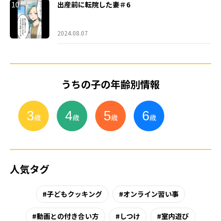
10
出産前に転院した妻＃6
2024.08.07
うちの子の年齢別情報
3
4
5
6
小
学
生
歳
歳
歳
歳
人気タグ
子どもクッキング
オンライン習い事
動画との付き合い方
しつけ
室内遊び