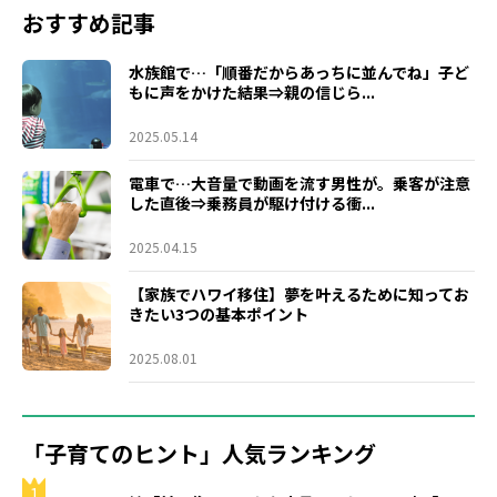
おすすめ記事
水族館で…「順番だからあっちに並んでね」子ど
もに声をかけた結果⇒親の信じら...
2025.05.14
電車で…大音量で動画を流す男性が。乗客が注意
した直後⇒乗務員が駆け付ける衝...
2025.04.15
【家族でハワイ移住】夢を叶えるために知ってお
きたい3つの基本ポイント
2025.08.01
「子育てのヒント」人気ランキング
1