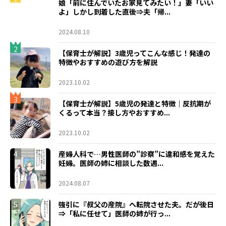
娘「前に住んでいたお家見てみたい！」妻「いい
よ」しかし到着した直後⇒夫「帰...
2024.08.10
2
【保育士が解説】3歳児ってこんな感じ！発達の
特徴やおすすめの遊び方を解説
2023.10.02
3
【保育士が解説】5歳児の発達と特徴｜反抗期が
くるって本当？接し方やおすすめ...
2023.10.02
4
産婦人科で…男性医師の”診察”に違和感を覚えた
妊婦。医師の姉に相談した数週...
2024.08.07
5
強引に『叔父の産院』へ転院させた夫。だが後日
⇒「私に任せて」医師の姉が行っ...