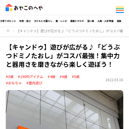
子育てのヒント
知育・遊び
子どもとの暮らし
食・レシピ
運動とからだ
習い事
入園・入学準備
漫画
【キャンドゥ】遊びが広がる♪「どうぶつドミノたおし」がコスパ最強
【キャンドゥ】遊びが広がる♪「どうぶ
つドミノたおし」がコスパ最強！集中力
と器用さを磨きながら楽しく遊ぼう！
#3歳
#100均アイテム
#4歳
#6歳
#5歳
2022.03.16
#おもちゃ
#室内遊び