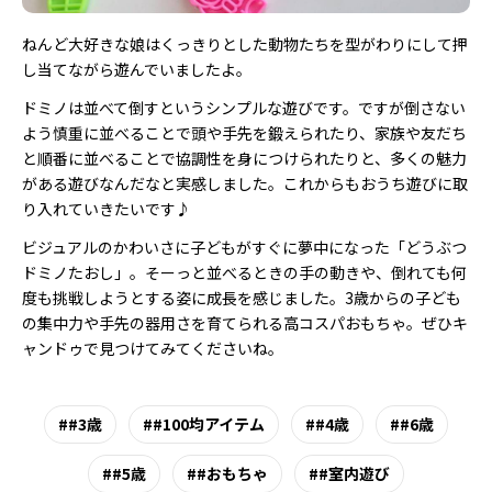
ねんど大好きな娘はくっきりとした動物たちを型がわりにして押
し当てながら遊んでいましたよ。
ドミノは並べて倒すというシンプルな遊びです。ですが倒さない
よう慎重に並べることで頭や手先を鍛えられたり、家族や友だち
と順番に並べることで協調性を身につけられたりと、多くの魅力
がある遊びなんだなと実感しました。これからもおうち遊びに取
り入れていきたいです♪
ビジュアルのかわいさに子どもがすぐに夢中になった「どうぶつ
ドミノたおし」。そーっと並べるときの手の動きや、倒れても何
度も挑戦しようとする姿に成長を感じました。3歳からの子ども
の集中力や手先の器用さを育てられる高コスパおもちゃ。ぜひキ
ャンドゥで見つけてみてくださいね。
#3歳
#100均アイテム
#4歳
#6歳
#5歳
#おもちゃ
#室内遊び