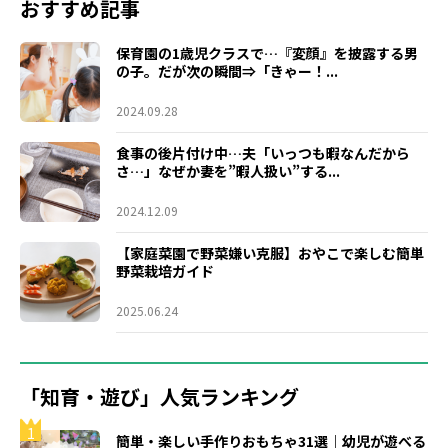
おすすめ記事
保育園の1歳児クラスで…『変顔』を披露する男
の子。だが次の瞬間⇒「きゃー！...
2024.09.28
食事の後片付け中…夫「いっつも暇なんだから
さ…」なぜか妻を”暇人扱い”する...
2024.12.09
【家庭菜園で野菜嫌い克服】おやこで楽しむ簡単
野菜栽培ガイド
2025.06.24
「知育・遊び」人気ランキング
1
簡単・楽しい手作りおもちゃ31選｜幼児が遊べる