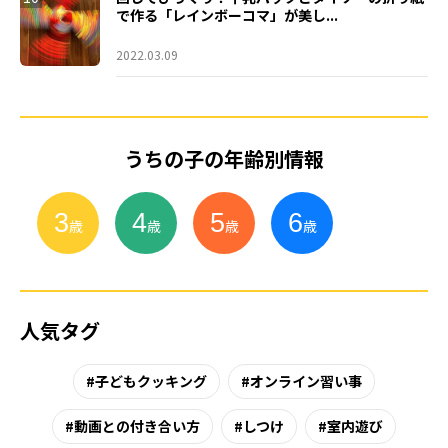
で作る「レインボーコマ」が美し...
2022.03.09
うちの子の年齢別情報
3
4
5
6
小
学
生
歳
歳
歳
歳
人気タグ
子どもクッキング
オンライン習い事
動画との付き合い方
しつけ
室内遊び