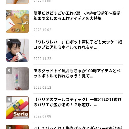
2022.07.06
6
簡単だけどすごい工作7選｜小学校低学年〜高学
年まで楽しめる工作アイデアを大特集
2023.10.02
7
「ワレワレハ…」ロボット声に子ども大ウケ！紙
コップとアルミホイルで作れちゃ...
2022.11.22
8
あのグッドトイ風おもちゃが100均アイテムとペ
ットボトルで作れちゃう！見て...
2022.02.12
9
【セリアのプールスティック】一体どれだけ遊び
のバリエが広がるの！？氷遊び、...
2022.07.08
10
回してびっくり！牛乳パックとダイソーの折り紙