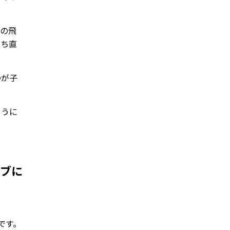
いの飛
立ち直
わが子
ように
ィブに
です。