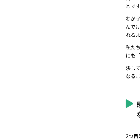
とで
わが
んで
れる
私た
にも
決し
なる
2つ目