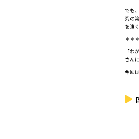
でも
究の
を強
＊＊
「わ
さん
今回は