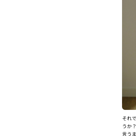
それ
うか
言う