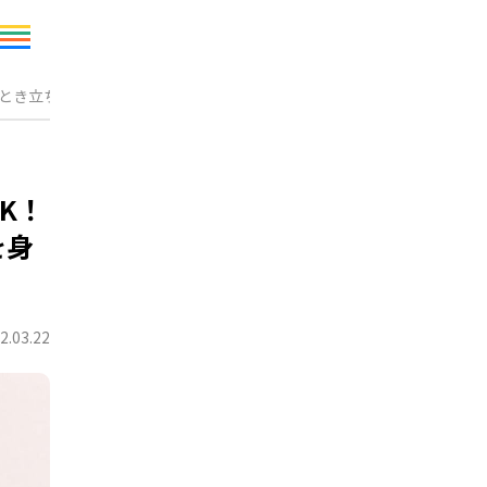
なとき立ち直れる力」を身につけるため家族みんなでできること
K！
を身
2.03.22