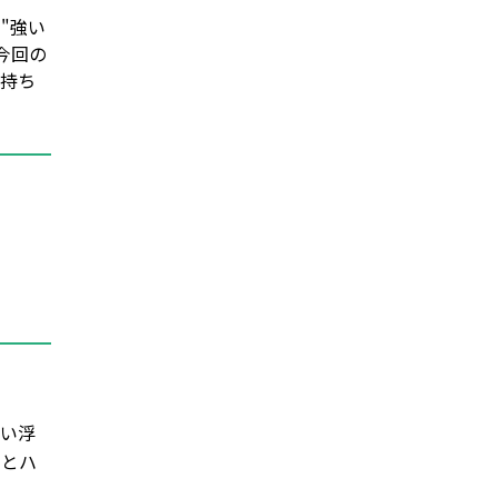
"強い
今回の
気持ち
思い浮
」とハ