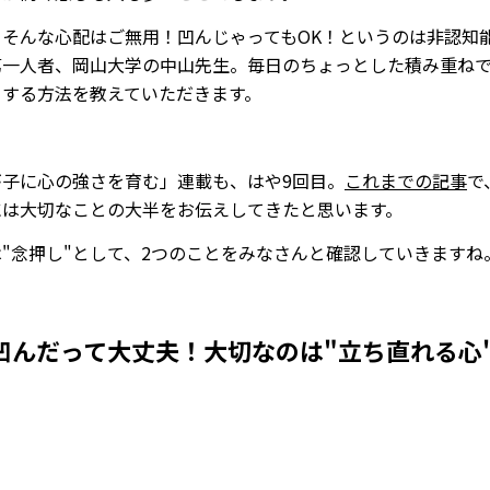
、そんな心配はご無用！凹んじゃってもOK！というのは非認知
第一人者、岡山大学の中山先生。毎日のちょっとした積み重ね
くする方法を教えていただきます。
＊
が子に心の強さを育む」連載も、はや9回目。
これまでの記事
で
には大切なことの大半をお伝えしてきたと思います。
"念押し"として、2つのことをみなさんと確認していきますね
凹んだって大丈夫！大切なのは"立ち直れる心
Loaded
:
53.57%
/
Mute