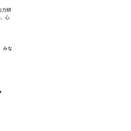
能力研
で、心
、みな
。
"