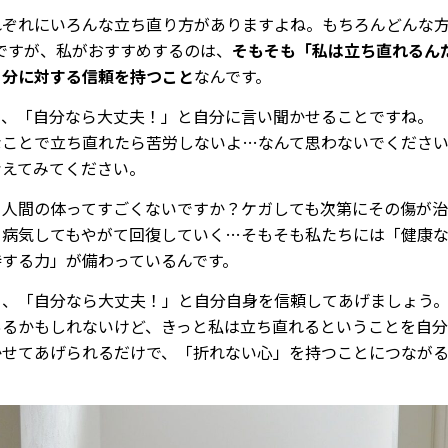
れぞれにいろんな立ち直り方がありますよね。もちろんどんな
Kですが、私がおすすめするのは、
そもそも「私は立ち直れるん
自分に対する信頼を持つこと
なんです。
り、「自分なら大丈夫！」と自分に言い聞かせることですね。
なことで立ち直れたら苦労しないよ…なんて思わないでくださ
考えてみてください。
ち人間の体ってすごくないですか？ケガしても次第にその傷が治
、病気してもやがて回復していく…そもそも私たちには「健康
持する力」が備わっているんです。
ら、「自分なら大丈夫！」と自分自身を信頼してあげましょう
あるかもしれないけど、きっと私は立ち直れるということを自
かせてあげられるだけで、「折れない心」を持つことにつなが
。