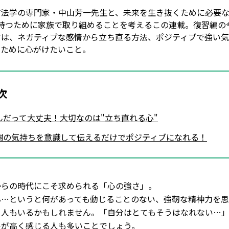
方法学の専門家・中山芳一先生と、未来を生き抜くために必要な
を持つために家族で取り組めることを考えるこの連載。復習編の
マは、ネガティブな感情から立ち直る方法、ポジティブで強い
つために心がけたいこと。
次
んだって大丈夫！大切なのは"立ち直れる心"
謝の気持ちを意識して伝えるだけでポジティブになれる！
からの時代にこそ求められる「心の強さ」。
心…というと何があっても動じることのない、強靭な精神力を
る人もいるかもしれません。「自分はとてもそうはなれない…
ルが高く感じる人も多いことでしょう。