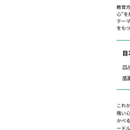
教育
心"
テー
をも
目
凹
感
これ
強い
かべ
ード