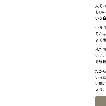
人そ
もO
いう
つま
そん
よく
私た
いく
を維
だか
いろ
い聞
ょう