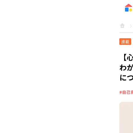
連載
【
わ
に
#自己