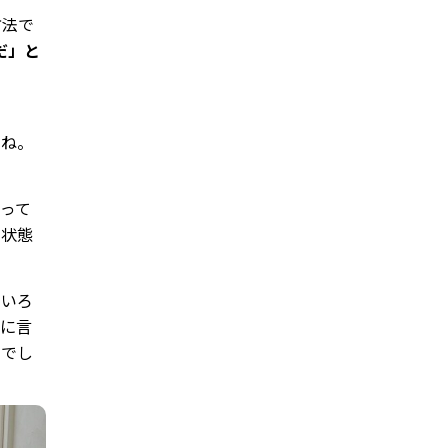
方法で
だ」と
いね。
って
な状態
。いろ
分に言
るでし