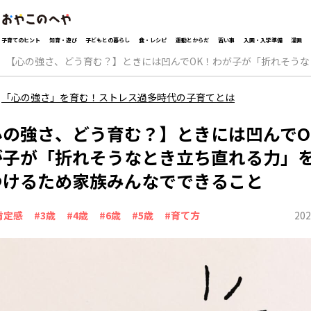
子育てのヒント
知育・遊び
子どもとの暮らし
食・レシピ
運動とからだ
習い事
入園・入学準備
漫画
【心の強さ、どう育む？】ときには凹んでOK！わが子が「折れそう
「心の強さ」を育む！ストレス過多時代の子育てとは
心の強さ、どう育む？】ときには凹んでO
が子が「折れそうなとき立ち直れる力」
つけるため家族みんなでできること
202
肯定感
#3歳
#4歳
#6歳
#5歳
#育て方