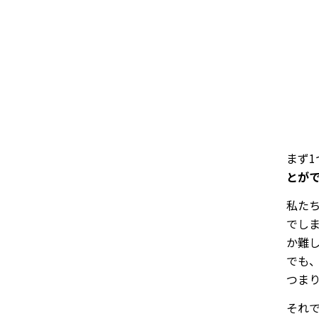
まず1
とが
私た
でし
か難
でも
つま
それ