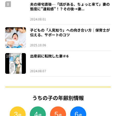
8
夫の帰宅直後…「話がある、ちょっと来て」妻の
態度に”違和感”！？その後→妻...
2024.08.01
9
子どもの「人見知り」への向き合い方｜保育士が
伝える、サポートのコツ
2025.10.06
10
出産前に転院した妻＃6
2024.08.07
うちの子の年齢別情報
3
4
5
6
小
学
生
歳
歳
歳
歳