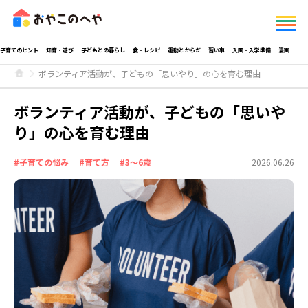
子育てのヒント
知育・遊び
子どもとの暮らし
食・レシピ
運動とからだ
習い事
入園・入学準備
漫画
ボランティア活動が、子どもの「思いやり」の心を育む理由
ボランティア活動が、子どもの「思いや
り」の心を育む理由
#子育ての悩み
#育て方
#3～6歳
2026.06.26