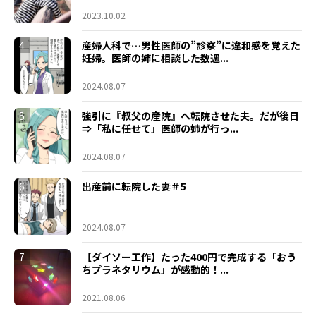
2023.10.02
4
産婦人科で…男性医師の”診察”に違和感を覚えた
妊婦。医師の姉に相談した数週...
2024.08.07
5
強引に『叔父の産院』へ転院させた夫。だが後日
⇒「私に任せて」医師の姉が行っ...
2024.08.07
6
出産前に転院した妻＃5
2024.08.07
7
【ダイソー工作】たった400円で完成する「おう
ちプラネタリウム」が感動的！...
2021.08.06