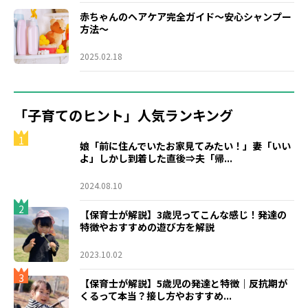
赤ちゃんのヘアケア完全ガイド～安心シャンプー
方法～
2025.02.18
「子育てのヒント」人気ランキング
1
娘「前に住んでいたお家見てみたい！」妻「いい
よ」しかし到着した直後⇒夫「帰...
2024.08.10
2
【保育士が解説】3歳児ってこんな感じ！発達の
特徴やおすすめの遊び方を解説
2023.10.02
3
【保育士が解説】5歳児の発達と特徴｜反抗期が
くるって本当？接し方やおすすめ...