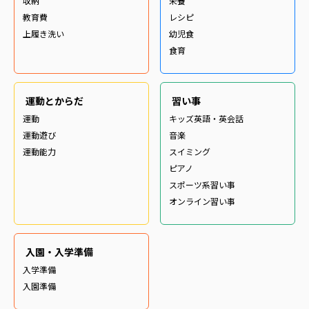
収納
栄養
教育費
レシピ
上履き洗い
幼児食
食育
運動とからだ
習い事
運動
キッズ英語・英会話
運動遊び
音楽
運動能力
スイミング
ピアノ
スポーツ系習い事
オンライン習い事
入園・入学準備
入学準備
入園準備