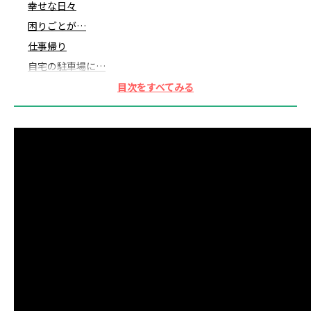
幸せな日々
困りごとが…
仕事帰り
自宅の駐車場に…
犯人の目星はついている
隣人の家に向かう
犯人は隣人
けちくさい人