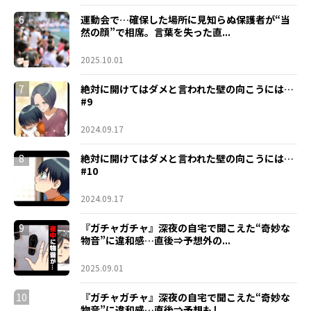
6
運動会で…確保した場所に見知らぬ保護者が“当
然の顔”で相席。言葉を失った直...
2025.10.01
7
絶対に開けてはダメと言われた壁の向こうには…
#9
2024.09.17
8
絶対に開けてはダメと言われた壁の向こうには…
#10
2024.09.17
9
『ガチャガチャ』深夜の自宅で聞こえた“奇妙な
物音”に違和感…直後⇒予想外の...
2025.09.01
10
『ガチャガチャ』深夜の自宅で聞こえた“奇妙な
物音”に違和感…直後⇒予想もし...