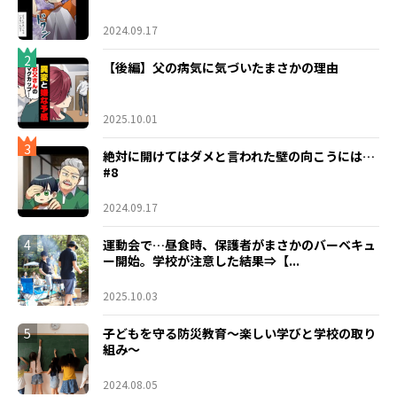
2024.09.17
2
【後編】父の病気に気づいたまさかの理由
2025.10.01
3
絶対に開けてはダメと言われた壁の向こうには…
#8
2024.09.17
4
運動会で…昼食時、保護者がまさかのバーベキュ
ー開始。学校が注意した結果⇒【...
2025.10.03
5
子どもを守る防災教育～楽しい学びと学校の取り
組み～
2024.08.05