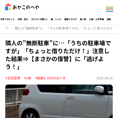
子育てのヒント
知育・遊び
子どもとの暮らし
食・レシピ
運動とからだ
習い事
入園・入学準備
漫画
隣人の”無断駐車”に…「うちの駐車場ですが」「ちょっと借りただけ！
隣人の”無断駐車”に…「うちの駐車場で
すが」「ちょっと借りただけ！」注意し
た結果⇒【まさかの復讐】に「逃げよ
う！」
#生活習慣
#3歳
#動画との付き合い方
2025.08.25