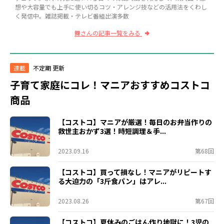
想や大容量でも上手に使い切るコツ・アレンジ技などの活用法をくわし
く発信中。雑誌掲載・テレビ番組出演多数
舞さんの記事一覧をみる
連載
不定期 更新
子育て家庭にコレ！マニアおすすめコストコ
商品
【コストコ】マニアが厳選！毎日のお弁当作りの
救世主おかず3選！時短調理＆手...
2023.09.16
第68回
【コストコ】買って損なし！マニアがリピートす
る大迫力の「3斤食パン」はアレ...
2023.08.26
第67回
【コストコ】夏休みのごはん作り地獄に！3児の