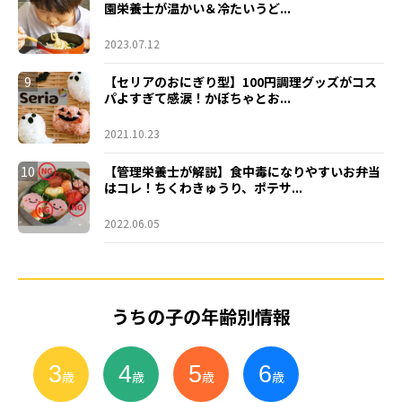
園栄養士が温かい＆冷たいうど...
2023.07.12
9
【セリアのおにぎり型】100円調理グッズがコス
パよすぎて感涙！かぼちゃとお...
2021.10.23
10
【管理栄養士が解説】食中毒になりやすいお弁当
はコレ！ちくわきゅうり、ポテサ...
2022.06.05
うちの子の年齢別情報
3
4
5
6
小
学
生
歳
歳
歳
歳