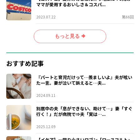
ママが愛用するおいしさ＆コスパ...
2023.07.22
第66回
もっと見る
おすすめ記事
『パートと育児だけって…羨ましいよ』夫が呟い
た一言。妻が泣いて訴えると…夫...
2024.09.11
別居中の夫「息ができない、助けて…」妻「すぐ
行く！」だが病院で⇒夫「実は…...
2025.12.09
【イケア】一回り小さいワゴン「ロースフルト」