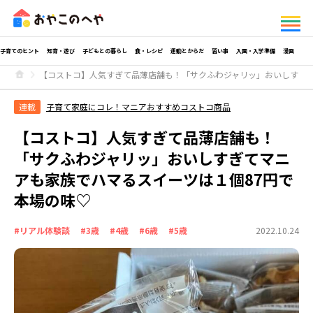
子育てのヒント
知育・遊び
子どもとの暮らし
食・レシピ
運動とからだ
習い事
入園・入学準備
漫画
【コストコ】人気すぎて品薄店舗も！「サクふわジャリッ」おいしすぎて
連載
子育て家庭にコレ！マニアおすすめコストコ商品
【コストコ】人気すぎて品薄店舗も！
「サクふわジャリッ」おいしすぎてマニ
アも家族でハマるスイーツは１個87円で
本場の味♡
#リアル体験談
#3歳
#4歳
#6歳
#5歳
2022.10.24