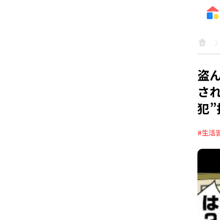
盗
さ
犯
#生活