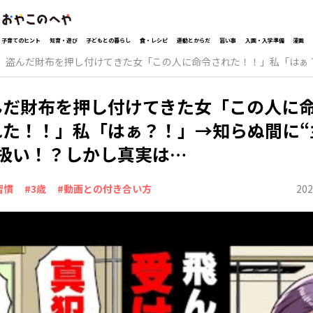
子育てのヒント
知育・遊び
子どもとの暮らし
食・レシピ
運動とからだ
習い事
入園・入学準備
漫画
盗んだ財布を押し付けてきた女「この人に命令された！！」私「はぁ？
んだ財布を押し付けてきた女「この人に
れた！！」私「はぁ？！」→知らぬ間に“
”扱い！？しかし真実は…
202
習慣
#3歳
#動画との付き合い方