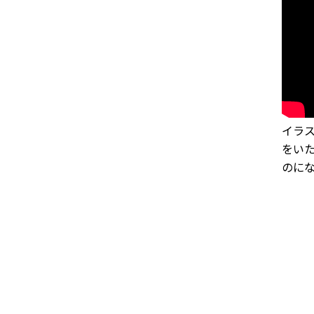
イラ
をい
のに