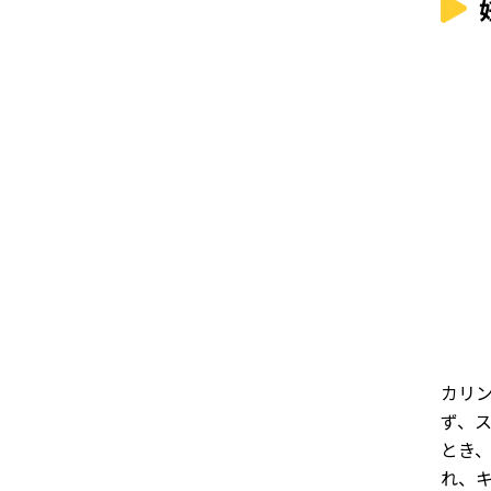
カリ
ず、
とき
れ、