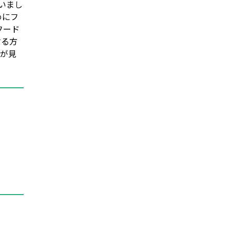
いまし
めにフ
フード
する方
のが見