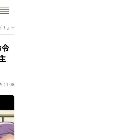
！」→知らぬ間に“主犯”扱い！？しかし真実は…
命令
主
5.11.08