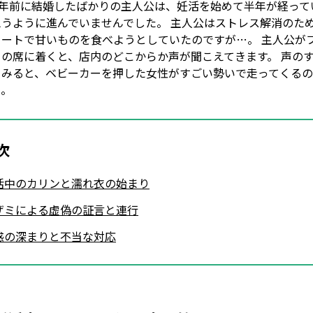
 1年前に結婚したばかりの主人公は、妊活を始めて半年が経って
思うように進んでいませんでした。 主人公はストレス解消のた
コートで甘いものを食べようとしていたのですが…。 主人公が
トの席に着くと、店内のどこからか声が聞こえてきます。 声の
てみると、ベビーカーを押した女性がすごい勢いで走ってくる
…。
次
活中のカリンと濡れ衣の始まり
ザミによる虚偽の証言と連行
惑の深まりと不当な対応