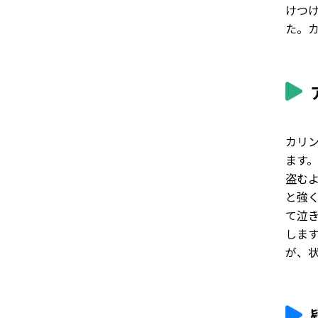
けつ
た。
カリ
ます
盗む
と強
て泣
しま
が、