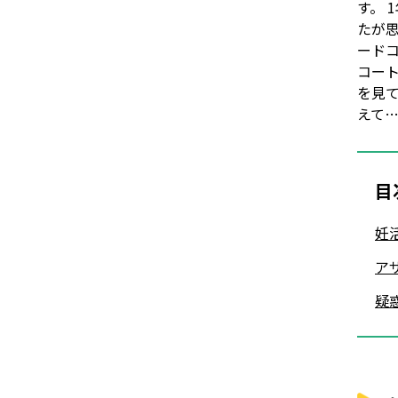
す。
たが
ード
コー
を見
えて
目
妊
ア
疑