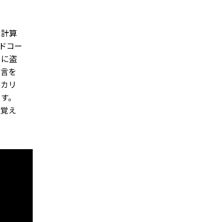
う計算
ドコー
めに盗
発言を
、カリ
ます。
を覚え