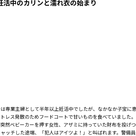
妊活中のカリンと濡れ衣の始まり
Loaded
:
53.57%
/
Mute
ンは専業主婦として半年以上妊活中でしたが、なかなか子宝に
ストレス発散のためフードコートで甘いものを食べていました
、突然ベビーカーを押す女性、アザミに持っていた財布を投げ
キャッチした途端、「犯人はアイツよ！」と叫ばれます。警備員