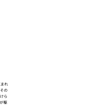
恵まれ
。その
つけら
が駆