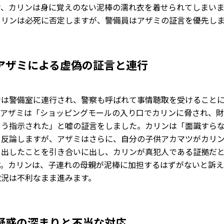
け、カリンは身に覚えのない泥棒の濡れ衣を着せられてしまい
カリンは必死に否定しますが、警備員はアザミの証言を優先し
アザミによる虚偽の証言と連行
ンは警備室に連行され、警察も呼ばれて事情聴取を受けること
。アザミは「ショッピングモールの入り口でカリンに脅され、
よう指示された」と嘘の証言をしました。カリンは「面識すら
く反論しますが、アザミはさらに、自分の子供アカマツがカリ
き出したことを引き合いに出し、カリンが真犯人である証拠だ
す。カリンは、子連れの母親が泥棒に加担するはずがないと訴
状況は不利なまま進みます。
疑惑の深まりと不当な対応