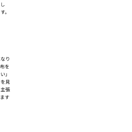
まし
ます。
になり
財布を
ない」
ンを見
と主張
えます