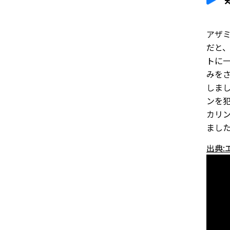
アザ
だと
トに
みを
しま
ンを
カリ
まし
出典: