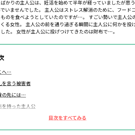
たばかりの主人公は、妊活を始めて半年が経っていましたが思
んでいませんでした。 主人公はストレス解消のために、フード
いものを食べようとしていたのですが…。 すごい勢いで主人公
てくる女性。 主人公の前を通り過ぎる瞬間に主人公に何かを投
ました。 女性が主人公に投げつけてきたのは財布で…。
次
こへ…
礼を言う被害者
線の先には…
布を持った主人公
害者の財布？
ると…