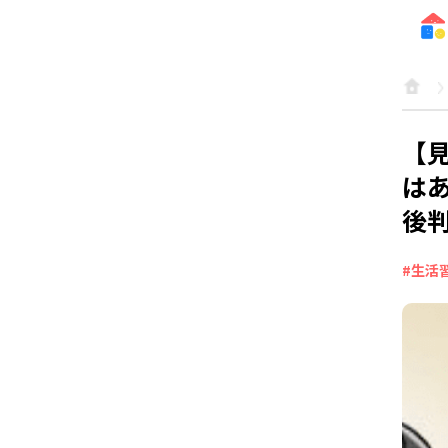
【
は
後
#生活