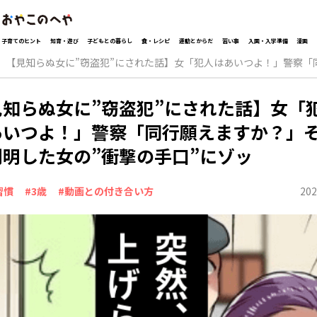
子育てのヒント
知育・遊び
子どもとの暮らし
食・レシピ
運動とからだ
習い事
入園・入学準備
漫画
【見知らぬ女に”窃盗犯”にされた話】女「犯人はあいつよ！」警察「
見知らぬ女に”窃盗犯”にされた話】女「
あいつよ！」警察「同行願えますか？」
判明した女の”衝撃の手口”にゾッ
202
習慣
#3歳
#動画との付き合い方