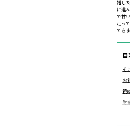
婚し
に進
で甘
走っ
てき
目
そ
お
視
財
被
す