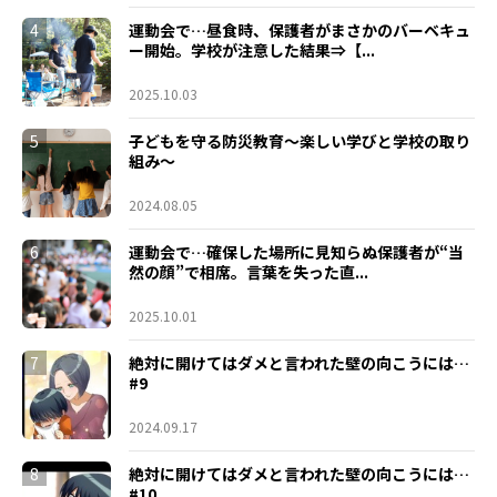
4
運動会で…昼食時、保護者がまさかのバーベキュ
ー開始。学校が注意した結果⇒【...
2025.10.03
5
子どもを守る防災教育～楽しい学びと学校の取り
組み～
2024.08.05
6
運動会で…確保した場所に見知らぬ保護者が“当
然の顔”で相席。言葉を失った直...
2025.10.01
7
絶対に開けてはダメと言われた壁の向こうには…
#9
2024.09.17
8
絶対に開けてはダメと言われた壁の向こうには…
#10